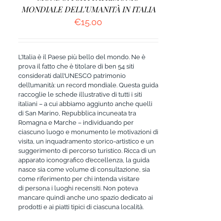
MONDIALE DELL’UMANITÀ IN ITALIA
€
15.00
L’Italia è il Paese più bello del mondo. Ne è
prova il fatto che è titolare di ben 54 siti
considerati dall’UNESCO patrimonio
dell’umanità: un record mondiale. Questa guida
raccoglie le schede illustrative di tutti i siti
italiani – a cui abbiamo aggiunto anche quelli
di San Marino, Repubblica incuneata tra
Romagna e Marche – individuando per
ciascuno luogo e monumento le motivazioni di
visita, un inquadramento storico-artistico e un
suggerimento di percorso turistico. Ricca di un
apparato iconografico d’eccellenza, la guida
nasce sia come volume di consultazione, sia
come riferimento per chi intenda visitare
di persona i luoghi recensiti. Non poteva
mancare quindi anche uno spazio dedicato ai
prodotti e ai piatti tipici di ciascuna località.