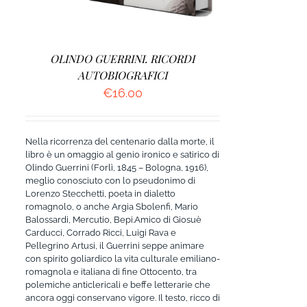
OLINDO GUERRINI. RICORDI
AUTOBIOGRAFICI
€
16.00
Nella ricorrenza del centenario dalla morte, il
libro è un omaggio al genio ironico e satirico di
Olindo Guerrini (Forlì, 1845 – Bologna, 1916),
meglio conosciuto con lo pseudonimo di
Lorenzo Stecchetti, poeta in dialetto
romagnolo, o anche Argia Sbolenfi, Mario
Balossardi, Mercutio, Bepi.Amico di Giosuè
Carducci, Corrado Ricci, Luigi Rava e
Pellegrino Artusi, il Guerrini seppe animare
con spirito goliardico la vita culturale emiliano-
romagnola e italiana di fine Ottocento, tra
polemiche anticlericali e beffe letterarie che
ancora oggi conservano vigore. Il testo, ricco di