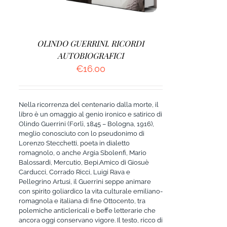
OLINDO GUERRINI. RICORDI
AUTOBIOGRAFICI
€
16.00
Nella ricorrenza del centenario dalla morte, il
libro è un omaggio al genio ironico e satirico di
Olindo Guerrini (Forlì, 1845 – Bologna, 1916),
meglio conosciuto con lo pseudonimo di
Lorenzo Stecchetti, poeta in dialetto
romagnolo, o anche Argia Sbolenfi, Mario
Balossardi, Mercutio, Bepi.Amico di Giosuè
Carducci, Corrado Ricci, Luigi Rava e
Pellegrino Artusi, il Guerrini seppe animare
con spirito goliardico la vita culturale emiliano-
romagnola e italiana di fine Ottocento, tra
polemiche anticlericali e beffe letterarie che
ancora oggi conservano vigore. Il testo, ricco di