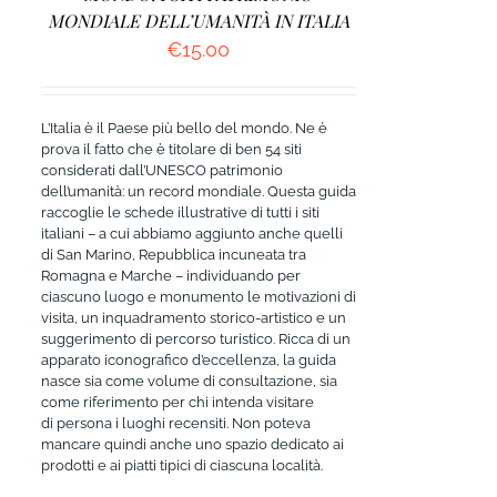
MONDIALE DELL’UMANITÀ IN ITALIA
€
15.00
L’Italia è il Paese più bello del mondo. Ne è
prova il fatto che è titolare di ben 54 siti
considerati dall’UNESCO patrimonio
dell’umanità: un record mondiale. Questa guida
raccoglie le schede illustrative di tutti i siti
italiani – a cui abbiamo aggiunto anche quelli
di San Marino, Repubblica incuneata tra
Romagna e Marche – individuando per
ciascuno luogo e monumento le motivazioni di
visita, un inquadramento storico-artistico e un
suggerimento di percorso turistico. Ricca di un
apparato iconografico d’eccellenza, la guida
nasce sia come volume di consultazione, sia
come riferimento per chi intenda visitare
di persona i luoghi recensiti. Non poteva
mancare quindi anche uno spazio dedicato ai
prodotti e ai piatti tipici di ciascuna località.