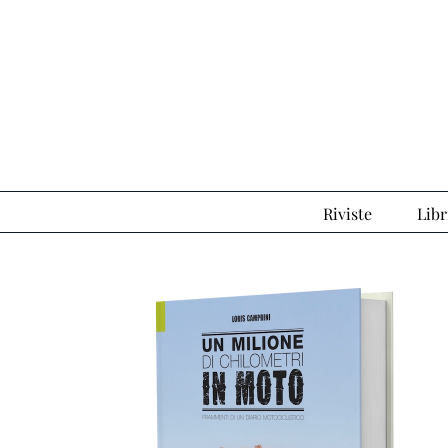
Salta
al
contenuto
Riviste
Libr