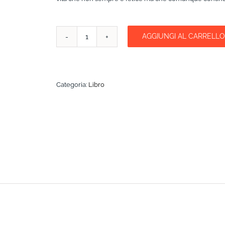
AGGIUNGI AL CARRELLO
UN
MILIONE
DI
CHILOMETRI
IN
Categoria:
Libro
MOTO
quantità