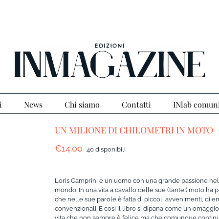
i
News
Chi siamo
Contatti
INlab comun
UN MILIONE DI CHILOMETRI IN MOTO
€
14.00
40 disponibili
Loris Camprini è un uomo con una grande passione nella 
mondo. In una vita a cavallo delle sue (tante!) moto ha 
che nelle sue parole è fatta di piccoli avvenimenti, di emo
convenzionali. E così il libro si dipana come un omaggio
vita che non sempre è felice ma che comunque continua 