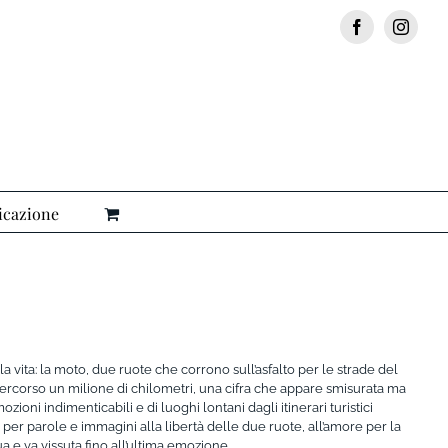
Facebook
Insta
icazione
vita: la moto, due ruote che corrono sull’asfalto per le strade del
percorso un milione di chilometri, una cifra che appare smisurata ma
zioni indimenticabili e di luoghi lontani dagli itinerari turistici
 per parole e immagini alla libertà delle due ruote, all’amore per la
e va vissuta fino all’ultima emozione.