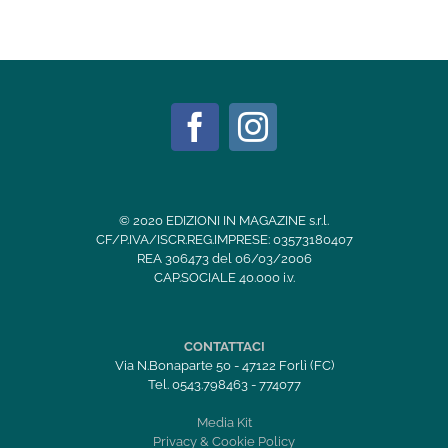
© 2020 EDIZIONI IN MAGAZINE s.r.l.
CF/P.IVA/ISCR.REG.IMPRESE: 03573180407
REA 306473 del 06/03/2006
CAP.SOCIALE 40.000 i.v.
CONTATTACI
Via N.Bonaparte 50 - 47122 Forlì (FC)
Tel. 0543.798463 - 774077
Media Kit
Privacy & Cookie Policy