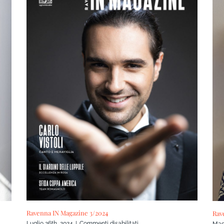
Ravenna IN Magazine 3/2024
Rav
su
Luglio 26th, 2024
|
Commenti disabilitati
Mag