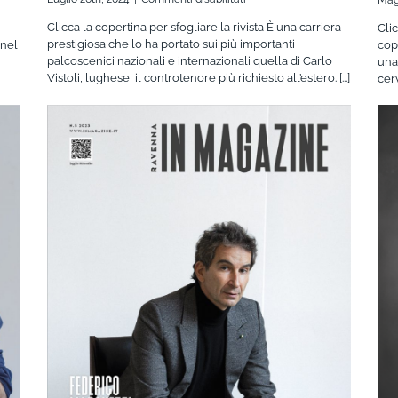
Ravenna
Clicca la copertina per sfogliare la rivista È una carriera
Cli
IN
prestigiosa che lo ha portato sui più importanti
 nel
cop
Magazine
palcoscenici nazionali e internazionali quella di Carlo
una
3/2024
Vistoli, lughese, il controtenore più richiesto all’estero. [...]
cer