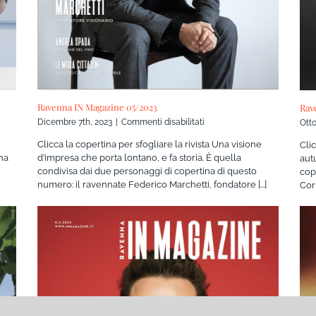
Ravenna IN Magazine 05/2023
Rav
su
Dicembre 7th, 2023
|
Commenti disabilitati
Otto
Ravenna
Clicca la copertina per sfogliare la rivista Una visione
Cli
IN
na
d’impresa che porta lontano, e fa storia. È quella
aut
Magazine
condivisa dai due personaggi di copertina di questo
cop
05/2023
numero: il ravennate Federico Marchetti, fondatore [...]
Corn