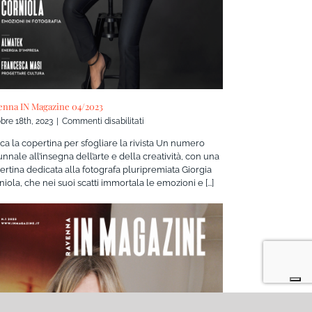
enna IN Magazine 04/2023
su
bre 18th, 2023
|
Commenti disabilitati
Ravenna
cca la copertina per sfogliare la rivista Un numero
IN
unnale all’insegna dell’arte e della creatività, con una
Magazine
ertina dedicata alla fotografa pluripremiata Giorgia
04/2023
iola, che nei suoi scatti immortala le emozioni e [...]