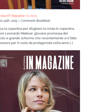
enna IN Magazine 03/2025
su
io 24th, 2025
|
Commenti disabilitati
Ravenna
ca la copertina per sfogliare la rivista In copertina,
IN
ttore Leonardo Maltese, giovane promessa del
Magazine
colo e grande schermo che recentemente si è fatto
03/2025
scere per il ruolo da protagonista nella serie [...]