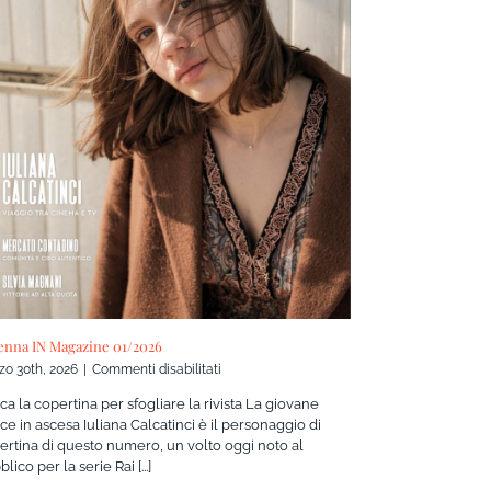
enna IN Magazine 01/2026
su
zo 30th, 2026
|
Commenti disabilitati
Ravenna
cca la copertina per sfogliare la rivista La giovane
IN
ice in ascesa Iuliana Calcatinci è il personaggio di
Magazine
ertina di questo numero, un volto oggi noto al
01/2026
lico per la serie Rai [...]