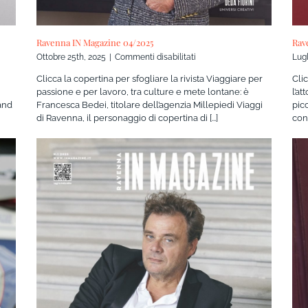
Rav
Ravenna IN Magazine 04/2025
su
Lugl
Ottobre 25th, 2025
|
Commenti disabilitati
Ravenna
Clic
Clicca la copertina per sfogliare la rivista Viaggiare per
IN
l’a
passione e per lavoro, tra culture e mete lontane: è
Magazine
pic
rand
Francesca Bedei, titolare dell’agenzia Millepiedi Viaggi
04/2025
cono
di Ravenna, il personaggio di copertina di [...]