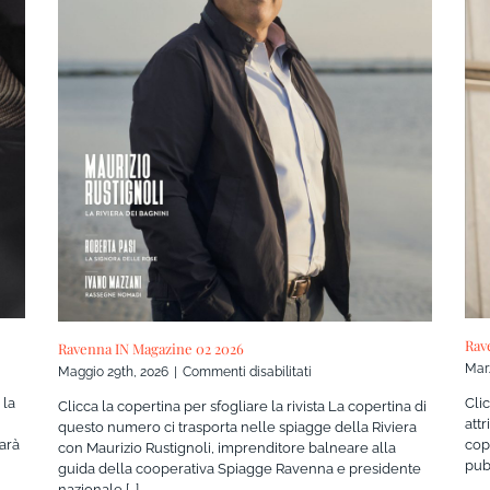
Rav
Ravenna IN Magazine 02 2026
Mar
su
Maggio 29th, 2026
|
Commenti disabilitati
Ravenna
Cli
 la
Clicca la copertina per sfogliare la rivista La copertina di
IN
attr
questo numero ci trasporta nelle spiagge della Riviera
Magazine
cop
arà
con Maurizio Rustignoli, imprenditore balneare alla
02
pubb
guida della cooperativa Spiagge Ravenna e presidente
2026
nazionale [...]