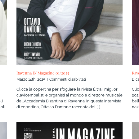
Ravenna IN Magazine 01/2025
Rav
su
Marzo 14th, 2025
|
Commenti disabilitati
Dic
Ravenna
Clicca la copertina per sfogliare la rivista È tra i migliori
Clic
,
IN
clavicembalisti e organisti al mondo e direttore musicale
202
Magazine
dell’Accademia Bizantina di Ravenna: in questa intervista
bell
li
01/2025
di copertina, Ottavio Dantone racconta del [...]
nazi
oli.