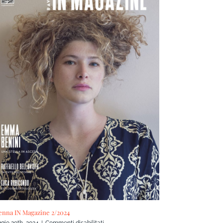
enna IN Magazine 2/2024
su
gio 29th, 2024
|
Commenti disabilitati