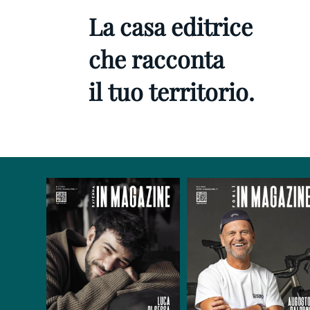
La casa editrice
che racconta
il tuo territorio.
Ravenna IN
RivistaHome
Forlì IN
RivistaHome