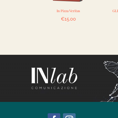
In Pizza Veritas
GLI
€
15.00