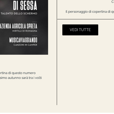
C
Il personaggio di copertina di
VEDI TUTTE
pertina di questo numero
i viaggi. In questo numero
i viaggi. In questo numero
 copertina di questo numero
imo autunno sarà tra i volti
imprenditore e compagno di
imprenditore e compagno di
 Michelin, tra tradizione e