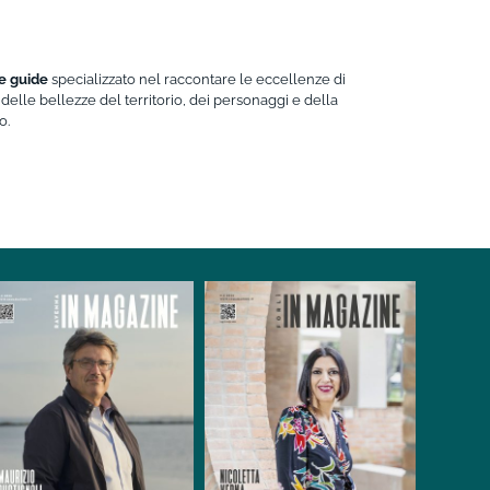
 e guide
specializzato nel raccontare le eccellenze di
delle bellezze del territorio, dei personaggi e della
o.
Forlì IN
RivistaHome
Ravenna IN
RivistaHome