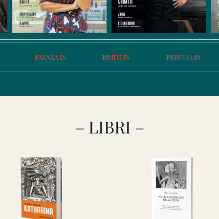
FAENZA IN
RIMINI IN
PERUGIA IN
– LIBRI –