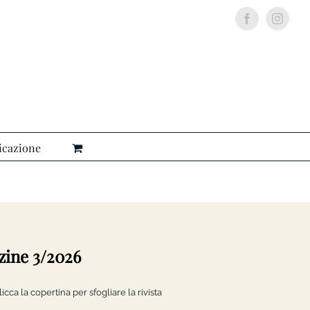
Facebook
Insta
icazione
ine 3/2026
licca la copertina per sfogliare la rivista