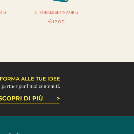
STA
CI VORREBBE UN’AMICA
RICETTE 
€
12.00
€