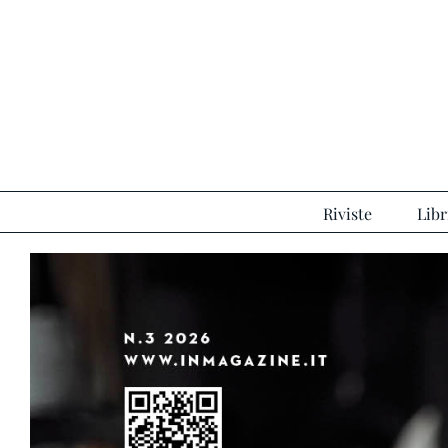
Salta
al
contenuto
Riviste
Libr