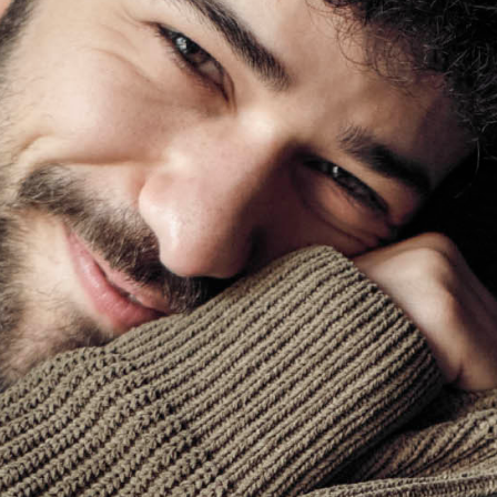
Ravenna IN Magazine 3/2026
Ravenna IN
RivistaHome