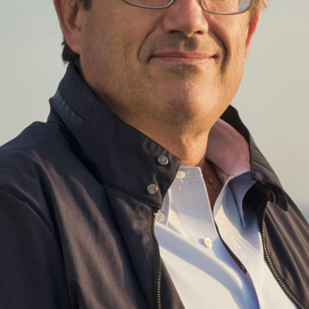
Ravenna IN Magazine 02 2026
Ravenna IN
RivistaHome