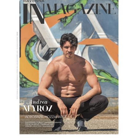
Ravenna IN Magazine 03/2021
Ravenna IN
RivistaHome
Senza categoria