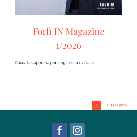
Forlì IN Magazine
1/2026
Clicca la copertina per sfogliare la rivista [...]
1
2
Prossimo