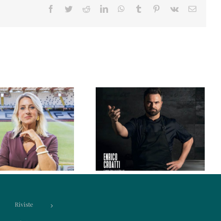
Facebook
Twitter
Reddit
LinkedIn
WhatsApp
Tumblr
Pinterest
Vk
Email
 IN Magazine 03/2026
Rimini IN Magazine 02 2026
Riviste