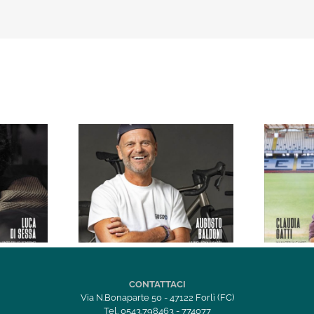
 3/2026
Forlì IN Magazine 03/2026
Cesena
CONTATTACI
Via N.Bonaparte 50 - 47122 Forlì (FC)
Tel. 0543.798463 - 774077