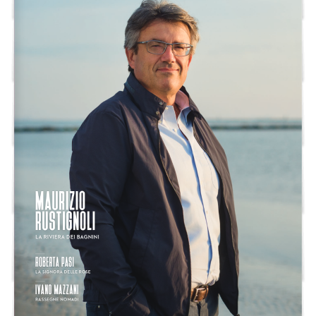
 ravenna inmagazine 
MAURIZIO 
RUSTIGNOLI
LA RIVIERA DEI BAGNINI
ROBERTA PASI
LA SIGNORA DELLE ROSE
IVANO MAZZANI
RASSEGNE NOMADI