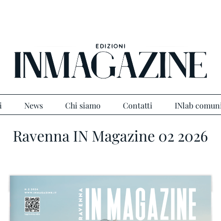
i
News
Chi siamo
Contatti
INlab comun
Ravenna IN Magazine 02 2026
ravenna
n.2 2026
n.2 2026
www.inmagazine.it
Leggi la rivista online