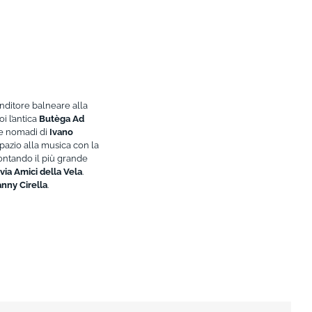
nditore balneare alla
i l’antica
Butèga Ad
e nomadi di
Ivano
spazio alla musica con la
ontando il più grande
via Amici della Vela
.
nny Cirella
.