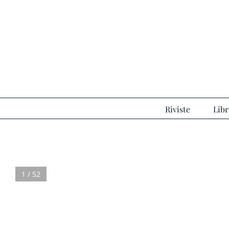
Salta
al
contenuto
Riviste
Libr
1 / 52