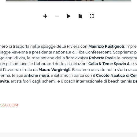
ero ci trasporta nelle spiagge della Riviera con
Maurizio Rustignoli
, impre
iagge Ravenna e presidente nazionale di Fiba Confesercenti. Scopriamo po
0 anni di vita, le rose antiche della florovivaista
Roberta Pasi
e le rassegn
on gli spettacoli e i laboratori delle associazioni
Galla & Teo e Spazio A
, e 
i Ravenna diretta da
Mauro Vergimigli.
Facciamo un salto nella storia racc
venna, le sue
antiche mura
, e saliamo in barca con il
Circolo Nautico di Cer
avita
, artista fuori dagli schemi, e il coach internazionale di beach tennis
Da
 ISSU.COM