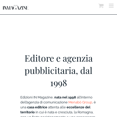
Salta
al
contenuto
Editore e agenzia
pubblicitaria, dal
1998
Edizioni IN Magazine,
nata nel 1998
all’interno
dell’agenzia di comunicazione
Menabò Group
, è
una
casa editrice
attenta alle
eccellenze del
territorio
in cui è nata e cresciuta, la Romagna,