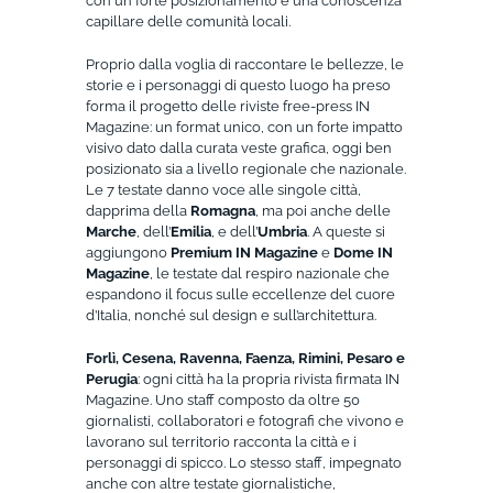
con un forte posizionamento e una conoscenza
capillare delle comunità locali.
Proprio dalla voglia di raccontare le bellezze, le
storie e i personaggi di questo luogo ha preso
forma il progetto delle riviste free-press IN
Magazine: un format unico, con un forte impatto
visivo dato dalla curata veste grafica, oggi ben
posizionato sia a livello regionale che nazionale.
Le 7 testate danno voce alle singole città,
dapprima della
Romagna
, ma poi anche delle
Marche
, dell’
Emilia
, e dell’
Umbria
. A queste si
aggiungono
Premium IN Magazine
e
Dome IN
Magazine
, le testate dal respiro nazionale che
espandono il focus sulle eccellenze del cuore
d’Italia, nonché sul design e sull’architettura.
Forlì, Cesena, Ravenna, Faenza, Rimini, Pesaro e
Perugia
: ogni città ha la propria rivista firmata IN
Magazine. Uno staff composto da oltre 50
giornalisti, collaboratori e fotografi che vivono e
lavorano sul territorio racconta la città e i
personaggi di spicco. Lo stesso staff, impegnato
anche con altre testate giornalistiche,