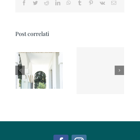
Facebook
Twitter
Reddit
LinkedIn
WhatsApp
Tumblr
Pinterest
Vk
Email
Post correlati
DOME IN Magazine
DOME IN Magazine
2018
2019