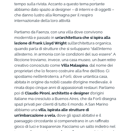
tempo sulla rivista. Accanto a questo tema portante
abbiamo dato spazio ai designer – di interni e di oggetti –
che danno lustro alla Romagna per il respiro
internazionale della loro attività
Partiamo da Faenza, con una villa dove convivono
modernità e passato in
un’architettura che si ispira alla
lezione di Frank Lloyd Wright
sull’architettura organica,
quando parla di strutture che si sviluppano “dall’interno
all’esterno, in armonia con le condizioni del suo essere”. A
Riccione troviamo, invece, una casa museo, un
buen retiro
creativo conosciuto come
Villa Malaspina
, dal nome dei
proprietari che lo fecero costruire alla fine dell’800. Ci
spostiamo nell’entroterra, a Forlì, dove un’antica casa,
abitata in origine da nobili casate d’origine medievale, è
rinata dopo cinque anni di appassionati restauri. Parliamo
poi di
Claudio Pironi, architetto e designer
d’origini
italiane ma cresciuto a Buenos Aires, che da Forlì disegna
spazi privati per clienti di tutto il mondo. A San Marino
abbiamo una
villa, ispirata alle strutture di
un’imbarcazione a vela,
dove gli spazi abitativi e il
paesaggio circostante si compenetrano in un raffinato
gioco di luci e trasparenze. Facciamo un salto indietro nel