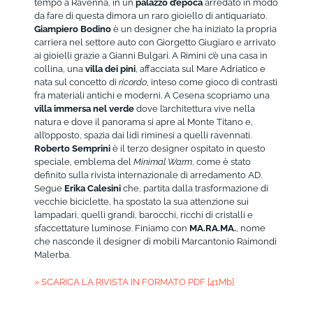
tempo a Ravenna, in un
palazzo d’epoca
arredato in modo
da fare di questa dimora un raro gioiello di antiquariato.
Giampiero Bodino
è un designer che ha iniziato la propria
carriera nel settore auto con Giorgetto Giugiaro e arrivato
ai gioielli grazie a Gianni Bulgari. A Rimini c’è una casa in
collina, una
villa dei pini
, affacciata sul Mare Adriatico e
nata sul concetto di
ricordo
, inteso come gioco di contrasti
fra materiali antichi e moderni. A Cesena scopriamo una
villa immersa nel verde
dove l’architettura vive nella
natura e dove il panorama si apre al Monte Titano e,
all’opposto, spazia dai lidi riminesi a quelli ravennati.
Roberto Semprini
è il terzo designer ospitato in questo
speciale, emblema del
Minimal Warm
, come è stato
definito sulla rivista internazionale di arredamento AD.
Segue
Erika Calesini
che, partita dalla trasformazione di
vecchie biciclette, ha spostato la sua attenzione sui
lampadari, quelli grandi, barocchi, ricchi di cristalli e
sfaccettature luminose. Finiamo con
MA.RA.MA.
, nome
che nasconde il designer di mobili Marcantonio Raimondi
Malerba.
» SCARICA LA RIVISTA IN FORMATO PDF [41Mb]