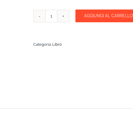
AGGIUNGI AL CARRELLO
RICETTE
DI
FAMIGLIA.
LA
STORIA
Categoria:
Libro
DELLA
CUCINA
EMILIANA
(VOLUME
2)
quantità