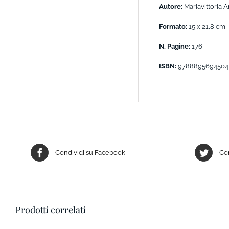
Autore:
Mariavittoria A
Formato:
15 x 21,8 cm
N. Pagine:
176
ISBN:
9788895694504
Condividi su Facebook
Con
Prodotti correlati