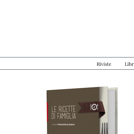
Salta
al
contenuto
Riviste
Libr