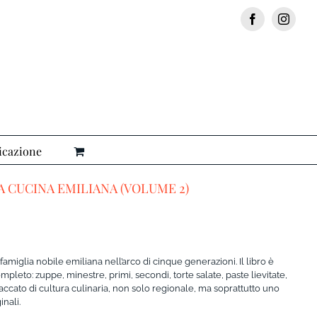
Facebook
Insta
icazione
A CUCINA EMILIANA (VOLUME 2)
famiglia nobile emiliana nell’arco di cinque generazioni. Il libro è
pleto: zuppe, minestre, primi, secondi, torte salate, paste lievitate,
paccato di cultura culinaria, non solo regionale, ma soprattutto uno
inali.