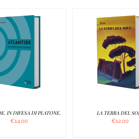
UNGI AL CARRELLO
/
AGGIUNGI AL CARRELL
DETTAGLI
DETTAGLI
E. IN DIFESA DI PLATONE.
LA TERRA DEL SO
€
14.00
€
12.00