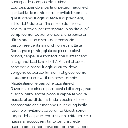
Santiago de Compostela, Fatima,
Lourdes: quando si parla di pellegrinaggi e di
spiritualità, la mente corre inevitabilmente a
questi grandi luoghi di fede e di preghiera,
intrisi dell’odore dell’incenso e della cera
sciolta. Tuttavia, per ritemprare lo spirito o, più
semplicemente, per prendersi una pausa di
riflessione, non è sempre necessario
percorrere centinaia di chilometri: tutta la
Romagna è punteggiata da piccole pievi,
oratori, cappelle e romitori, che si affiancano
alle grandi basiliche di città. Alcuni di questi
sono veri e propri luoghi di culto, dove
vengono celebrate funzioni religiose, come
il Duomo di Faenza, il riminese Tempio
Malatestiano, le basiliche bizantine di
Ravenna e le chiese parrocchiali di campagna;
ci sono, però, anche piccole cappelle votive,
maestà ai bordi della strada, vecchie chiese
sconsacrate che emanano un ineguagliabile
fascino e invitano alla serenità. Questi sono i
luoghi dello spirito, che invitano a riflettere e a
rilassarsi, accoglienti tanto per chi crede
quanto per chi non trova conforto nella fede: