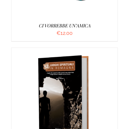
CI VORREBBE UN’AMICA
€
12.00
AGGIUNGI AL CARRELLO
/
DETTAGLI