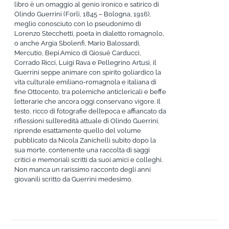
libro è un omaggio al genio ironico e satirico di
Olindo Guerrini (Forlì, 1845 – Bologna, 1916),
meglio conosciuto con lo pseudonimo di
Lorenzo Stecchetti, poeta in dialetto romagnolo,
o anche Argia Sbolenfi, Mario Balossardi,
Mercutio, Bepi.Amico di Giosuè Carducci,
Corrado Ricci, Luigi Rava e Pellegrino Artusi, il
Guerrini seppe animare con spirito goliardico la
vita culturale emiliano-romagnola e italiana di
fine Ottocento, tra polemiche anticlericali e beffe
letterarie che ancora oggi conservano vigore. Il
testo, ricco di fotografie dell’epoca e affiancato da
riflessioni sull’eredità attuale di Olindo Guerrini,
riprende esattamente quello del volume
pubblicato da Nicola Zanichelli subito dopo la
sua morte, contenente una raccolta di saggi
critici e memoriali scritti da suoi amici e colleghi.
Non manca un rarissimo racconto degli anni
giovanili scritto da Guerrini medesimo.