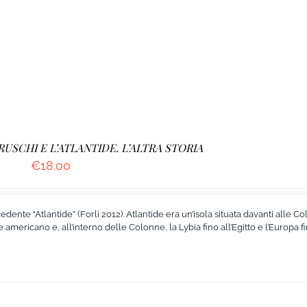
TRUSCHI E L’ATLANTIDE. L’ALTRA STORIA
€
18.00
te “Atlantide” (Forlì 2012). Atlantide era un’isola situata davanti alle Co
mericano e, all’interno delle Colonne, la Lybia fino all’Egitto e l’Europa fi