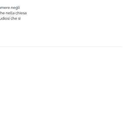
sumere negli
che nella chiesa
udiosi che si