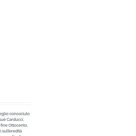
meglio conosciuto
suè Carducci,
 fine Ottocento,
 sull’eredità