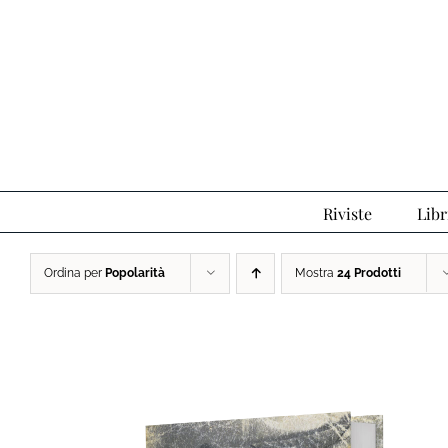
Salta
al
contenuto
Riviste
Libr
Ordina per
Popolarità
Mostra
24 Prodotti