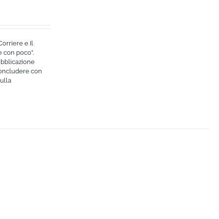
orriere e Il
e con poco”.
ubblicazione
 concludere con
ulla