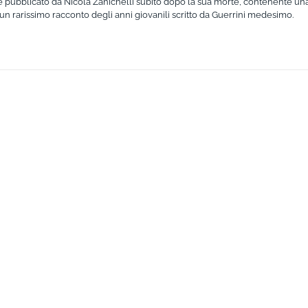
 pubblicato da Nicola Zanichelli subito dopo la sua morte, contenente una
a un rarissimo racconto degli anni giovanili scritto da Guerrini medesimo.