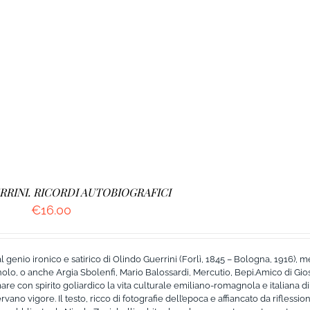
RINI. RICORDI AUTOBIOGRAFICI
€
16.00
l genio ironico e satirico di Olindo Guerrini (Forlì, 1845 – Bologna, 1916), 
olo, o anche Argia Sbolenfi, Mario Balossardi, Mercutio, Bepi.Amico di Gio
are con spirito goliardico la vita culturale emiliano-romagnola e italiana di
no vigore. Il testo, ricco di fotografie dell’epoca e affiancato da riflessioni