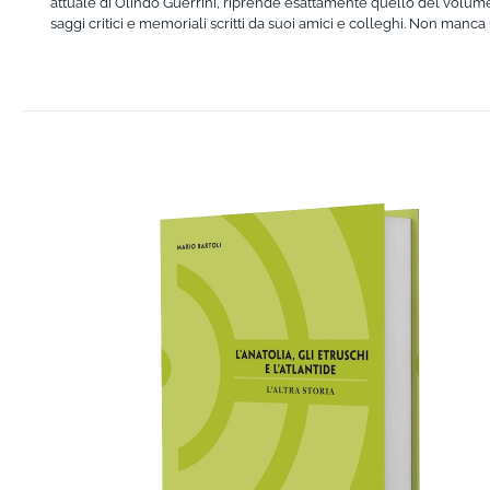
attuale di Olindo Guerrini, riprende esattamente quello del volume
saggi critici e memoriali scritti da suoi amici e colleghi. Non manc
AGGIUNGI AL CARRELLO
/
DETTAGLI