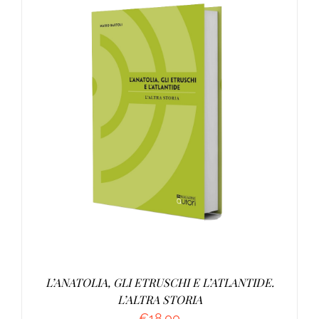
AGGIUNGI AL CARRELLO
/
DETTAGLI
L’ANATOLIA, GLI ETRUSCHI E L’ATLANTIDE.
L’ALTRA STORIA
€
18.00