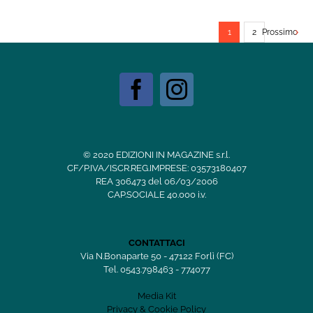
1
2
Prossimo
© 2020 EDIZIONI IN MAGAZINE s.r.l.
CF/P.IVA/ISCR.REG.IMPRESE: 03573180407
REA 306473 del 06/03/2006
CAP.SOCIALE 40.000 i.v.
CONTATTACI
Via N.Bonaparte 50 - 47122 Forlì (FC)
Tel. 0543.798463 - 774077
Media Kit
Privacy & Cookie Policy