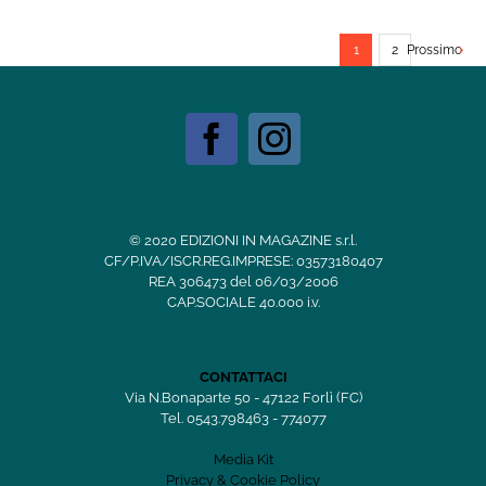
1
2
Prossimo
© 2020 EDIZIONI IN MAGAZINE s.r.l.
CF/P.IVA/ISCR.REG.IMPRESE: 03573180407
REA 306473 del 06/03/2006
CAP.SOCIALE 40.000 i.v.
CONTATTACI
Via N.Bonaparte 50 - 47122 Forlì (FC)
Tel. 0543.798463 - 774077
Media Kit
Privacy & Cookie Policy