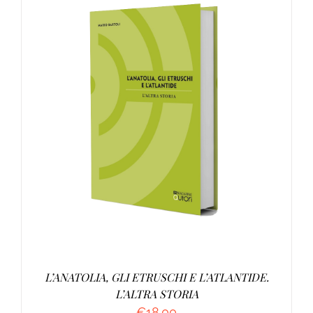
AGGIUNGI AL CARRELLO
/
DETTAGLI
L’ANATOLIA, GLI ETRUSCHI E L’ATLANTIDE.
L’ALTRA STORIA
€
18.00