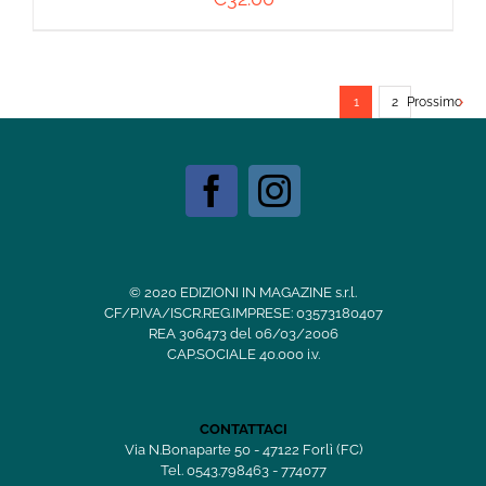
1
2
Prossimo
© 2020 EDIZIONI IN MAGAZINE s.r.l.
CF/P.IVA/ISCR.REG.IMPRESE: 03573180407
REA 306473 del 06/03/2006
CAP.SOCIALE 40.000 i.v.
CONTATTACI
Via N.Bonaparte 50 - 47122 Forlì (FC)
Tel. 0543.798463 - 774077