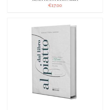
€
17.00
AGGIUNGI AL CARRELLO
/
DETTAGLI