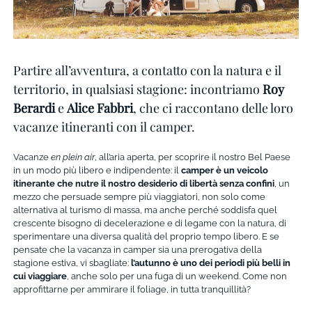
Partire all’avventura, a contatto con la natura e il
territorio, in qualsiasi stagione: incontriamo
Roy
Berardi
e
Alice Fabbri
, che ci raccontano delle loro
vacanze itineranti con il camper.
Vacanze
en plein air
, all’aria aperta, per scoprire il nostro Bel Paese
in un modo più libero e indipendente: il
camper
è un veicolo
itinerante che nutre il nostro desiderio di libertà senza confini
, un
mezzo che persuade sempre più viaggiatori, non solo come
alternativa al turismo di massa, ma anche perché soddisfa quel
crescente bisogno di decelerazione e di legame con la natura, di
sperimentare una diversa qualità del proprio tempo libero. E se
pensate che la vacanza in camper sia una prerogativa della
stagione estiva, vi sbagliate:
l’autunno è uno dei periodi più belli in
cui viaggiare
, anche solo per una fuga di un weekend. Come non
approfittarne per ammirare il foliage, in tutta tranquillità?