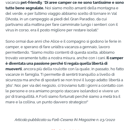
vacanza
pet-friendly
. “
Di aree camper ce ne sono tantissime e sono
tutte bene segnalate.
Noi siamo molto amanti della montagna e
del verde, e per l’ultimo viaggio abbiamo scelto di tornare in Val
D’Aosta, in un campeggio ai piedi del Gran Paradiso, da cui
partivamo alla mattina per fare camminate lungo i sentieri: con il
virus in corso, era il posto migliore per restare isolati.”
Sono ormai due anni che Alice e il compagno si godono le ferie in
camper, e sperano di fare un’altra vacanza a gennaio, lavoro
permettendo. “Siamo molto contenti di questa scelta, abbiamo
trovato veramente tutto a nostra misura, anche con i cani.
Il camper
è diventata una passione perché ti regala quella libertà di
muoverti
, ancora più della roulotte con la quale, in passato, ho fatto
vacanze in famiglia. Ti permette di sentirti tranquillo a livello di
sicurezza ma anche di spostarti se non trovi il luogo adatto: libertà a
360°. Noi, per via del negozio, ci troviamo tutti i giorni a contatto con
le persone e ora amiamo proprio staccare isolandoci e vivere un
po’ di tranquillità. A Forlì siamo fortunati perché siamo a metà tra il
mare e la collina, un punto davvero strategico!”
Articolo pubblicato su Forlì-Cesena IN Magazine n. 03/2020