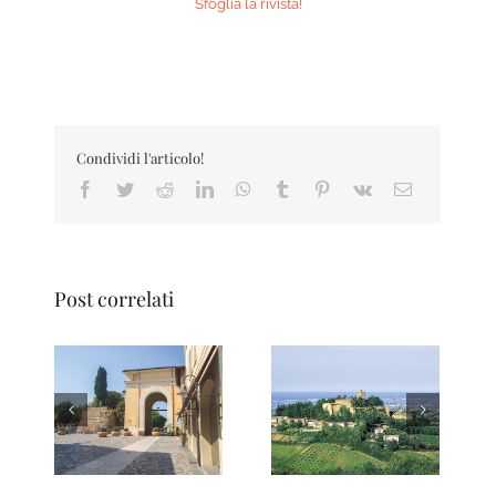
Sfoglia la rivista!
Condividi l'articolo!
Facebook
Twitter
Reddit
LinkedIn
WhatsApp
Tumblr
Pinterest
Vk
Email
Post correlati
Sulle tracce di
Ravenna si fa bella
Byron