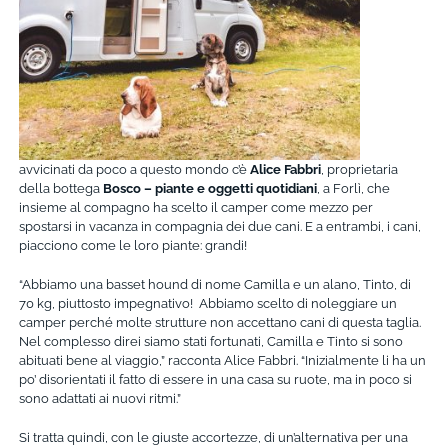
avvicinati da poco a questo mondo c’è
Alice Fabbri
, proprietaria
della bottega
Bosco – piante e oggetti quotidiani
, a Forlì, che
insieme al compagno ha scelto il camper come mezzo per
spostarsi in vacanza in compagnia dei due cani. E a entrambi, i cani,
piacciono come le loro piante: grandi!
“Abbiamo una basset hound di nome Camilla e un alano, Tinto, di
70 kg, piuttosto impegnativo! Abbiamo scelto di noleggiare un
camper perché molte strutture non accettano cani di questa taglia.
Nel complesso direi siamo stati fortunati, Camilla e Tinto si sono
abituati bene al viaggio,” racconta Alice Fabbri. “Inizialmente li ha un
po’ disorientati il fatto di essere in una casa su ruote, ma in poco si
sono adattati ai nuovi ritmi.”
Si tratta quindi, con le giuste accortezze, di un’alternativa per una