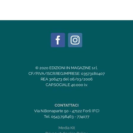
© 2020 EDIZIONI IN MAGAZINE s.r.l.
CF/P.IVA/ISCR.REG.IMPRESE: 03573180407
REA 306473 del 06/03/2006
CAP.SOCIALE 40.000 i.v.
CONTATTACI
Via N.Bonaparte 50 - 47122 Forlì (FC)
Tel. 0543.798463 - 774077
Media Kit