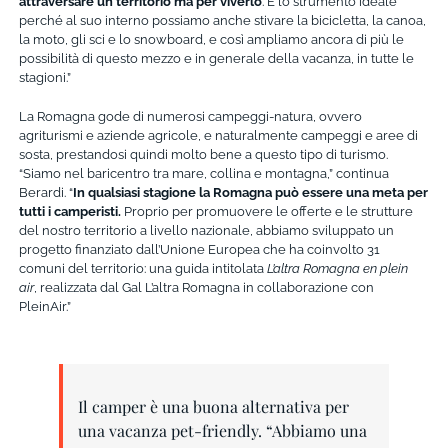
attraversare un territorio ma per viverlo
. È lo strumento ideale
perché al suo interno possiamo anche stivare la bicicletta, la canoa,
la moto, gli sci e lo snowboard, e così ampliamo ancora di più le
possibilità di questo mezzo e in generale della vacanza, in tutte le
stagioni.”
La Romagna gode di numerosi campeggi-natura, ovvero
agriturismi e aziende agricole, e naturalmente campeggi e aree di
sosta, prestandosi quindi molto bene a questo tipo di turismo.
“Siamo nel baricentro tra mare, collina e montagna,” continua
Berardi. “
In qualsiasi stagione la Romagna può essere una meta per
tutti i camperisti.
Proprio per promuovere le offerte e le strutture
del nostro territorio a livello nazionale, abbiamo sviluppato un
progetto finanziato dall’Unione Europea che ha coinvolto 31
comuni del territorio: una guida intitolata
L’altra Romagna en plein
air
, realizzata dal Gal L’altra Romagna in collaborazione con
PleinAir.”
Il camper è una buona alternativa per
una vacanza pet-friendly. “Abbiamo una