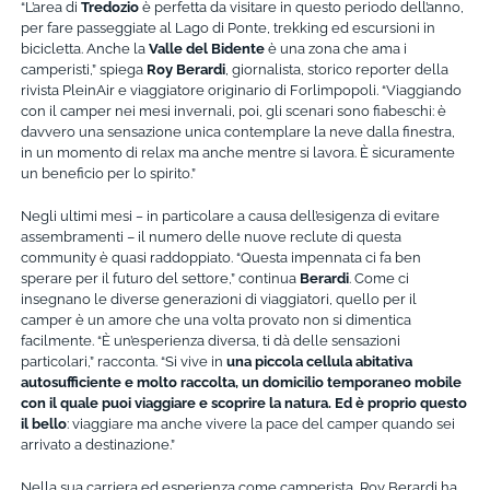
“L’area di
Tredozio
è perfetta da visitare in questo periodo dell’anno,
per fare passeggiate al Lago di Ponte, trekking ed escursioni in
bicicletta. Anche la
Valle del Bidente
è una zona che ama i
camperisti,” spiega
Roy Berardi
, giornalista, storico reporter della
rivista PleinAir e viaggiatore originario di Forlimpopoli. “Viaggiando
con il camper nei mesi invernali, poi, gli scenari sono fiabeschi: è
davvero una sensazione unica contemplare la neve dalla finestra,
in un momento di relax ma anche mentre si lavora. È sicuramente
un beneficio per lo spirito.”
Negli ultimi mesi
–
in particolare a causa dell’esigenza di evitare
assembramenti – il numero delle nuove reclute di questa
community è quasi raddoppiato. “Questa impennata ci fa ben
sperare per il futuro del settore,” continua
Berardi
. Come ci
insegnano le diverse generazioni di viaggiatori, quello per il
camper è un amore che una volta provato non si dimentica
facilmente. “È un’esperienza diversa, ti dà delle sensazioni
particolari,” racconta. “Si vive in
una piccola cellula abitativa
autosufficiente e molto raccolta, un domicilio temporaneo mobile
con il quale puoi viaggiare e scoprire la natura. Ed è proprio questo
il bello
: viaggiare ma anche vivere la pace del camper quando sei
arrivato a destinazione.”
Nella sua carriera ed esperienza come camperista, Roy Berardi ha