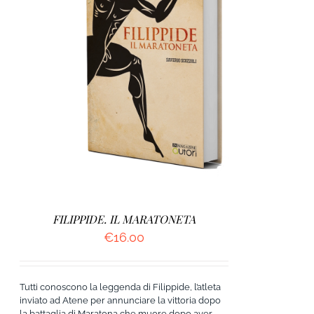
AGGIUNGI AL CARRELLO
/
DETTAGLI
FILIPPIDE. IL MARATONETA
€
16.00
Tutti conoscono la leggenda di Filippide, l’atleta
inviato ad Atene per annunciare la vittoria dopo
la battaglia di Maratona che muore dopo aver