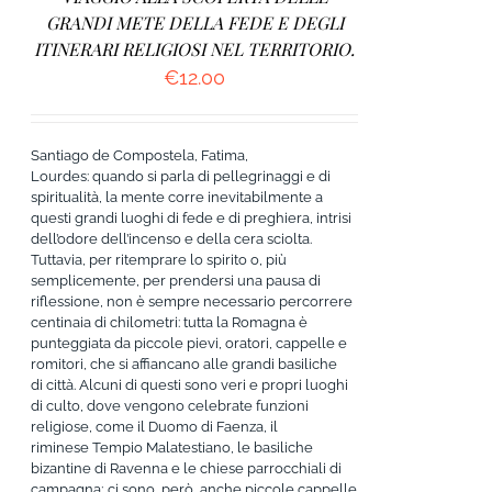
GRANDI METE DELLA FEDE E DEGLI
ITINERARI RELIGIOSI NEL TERRITORIO.
€
12.00
Santiago de Compostela, Fatima,
Lourdes: quando si parla di pellegrinaggi e di
spiritualità, la mente corre inevitabilmente a
questi grandi luoghi di fede e di preghiera, intrisi
dell’odore dell’incenso e della cera sciolta.
Tuttavia, per ritemprare lo spirito o, più
semplicemente, per prendersi una pausa di
riflessione, non è sempre necessario percorrere
centinaia di chilometri: tutta la Romagna è
punteggiata da piccole pievi, oratori, cappelle e
romitori, che si affiancano alle grandi basiliche
di città. Alcuni di questi sono veri e propri luoghi
di culto, dove vengono celebrate funzioni
religiose, come il Duomo di Faenza, il
riminese Tempio Malatestiano, le basiliche
bizantine di Ravenna e le chiese parrocchiali di
campagna; ci sono, però, anche piccole cappelle