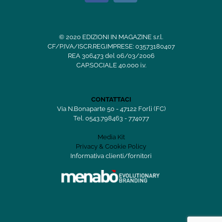
© 2020 EDIZIONI IN MAGAZINE s.r.l.
CF/P.IVA/ISCR.REG.IMPRESE: 03573180407
REA 306473 del 06/03/2006
CAP.SOCIALE 40.000 i.v.
CONTATTACI
Via N.Bonaparte 50 - 47122 Forlì (FC)
Tel. 0543.798463 - 774077
Media Kit
Privacy & Cookie Policy
Informativa clienti/fornitori