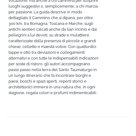
vocazione, ma anche a chi cammina per scoprire
luoghi suggestivi o, semplicemente, a chi marcia
per passione. La guida descrive in modo
dettagliato il Cammino che si dipana, per oltre
300 km, tra Romagna, Toscana e Marche, sugli
antichi sentieri calcati anche da San Vicinio e dai
pellegrini a lui devoti, su strade e mulattiere
caratterizzate dalla presenza di piccole e grandi
chiese, cellette e maestà votive. Con quattordici
tappe e otto tra deviazioni e collegamenti
alternativi e con tutte le indispensabili indicazioni
per soste di ristoro, gli autori accompagnano
passo passo nella terra del Santo Taumaturgo in
un lungo itinerario che fa incontrare borghi e
paesi, boschi e spazi aperti, reperti storici e
architettonici immersi in una natura che, in ogni
stagione, regala colori e profumi indimenticabili.