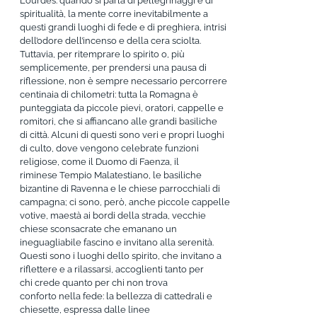
Lourdes: quando si parla di pellegrinaggi e di
spiritualità, la mente corre inevitabilmente a
questi grandi luoghi di fede e di preghiera, intrisi
dell’odore dell’incenso e della cera sciolta.
Tuttavia, per ritemprare lo spirito o, più
semplicemente, per prendersi una pausa di
riflessione, non è sempre necessario percorrere
centinaia di chilometri: tutta la Romagna è
punteggiata da piccole pievi, oratori, cappelle e
romitori, che si affiancano alle grandi basiliche
di città. Alcuni di questi sono veri e propri luoghi
di culto, dove vengono celebrate funzioni
religiose, come il Duomo di Faenza, il
riminese Tempio Malatestiano, le basiliche
bizantine di Ravenna e le chiese parrocchiali di
campagna; ci sono, però, anche piccole cappelle
votive, maestà ai bordi della strada, vecchie
chiese sconsacrate che emanano un
ineguagliabile fascino e invitano alla serenità.
Questi sono i luoghi dello spirito, che invitano a
riflettere e a rilassarsi, accoglienti tanto per
chi crede quanto per chi non trova
conforto nella fede: la bellezza di cattedrali e
chiesette, espressa dalle linee