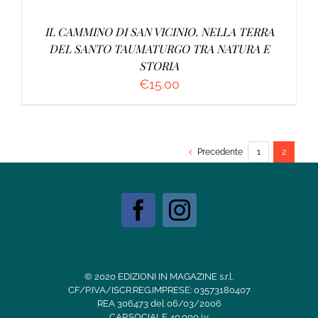
IL CAMMINO DI SAN VICINIO. NELLA TERRA
DEL SANTO TAUMATURGO TRA NATURA E
STORIA
€
15.00
Precedente
1
2
© 2020 EDIZIONI IN MAGAZINE s.r.l.
CF/P.IVA/ISCR.REG.IMPRESE: 03573180407
REA 306473 del 06/03/2006
CAP.SOCIALE 40.000 i.v.