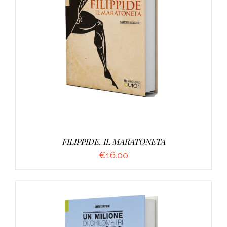
AGGIUNGI AL CARRELLO
/
DETTAGLI
FILIPPIDE. IL MARATONETA
€
16.00