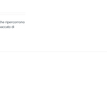
i che ripercorrono
paccato di