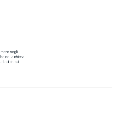
sumere negli
che nella chiesa
udiosi che si