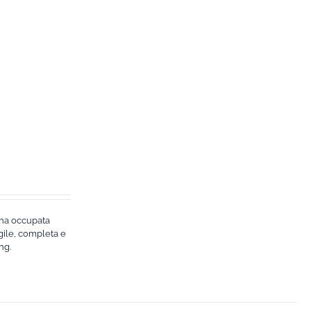
bana occupata
agile, completa e
ng.