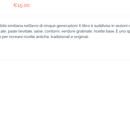
€
15.00
bile emiliana nell’arco di cinque generazioni. Il libro è suddiviso in sezion
te, paste lievitate, salse, contorni, verdure gratinate, ricette base. È uno s
er ricreare ricette antiche, tradizionali e originali.