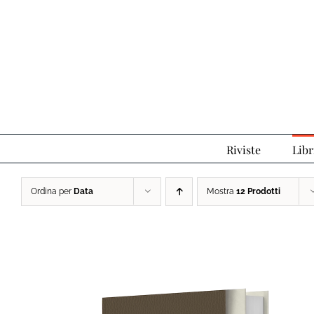
Salta
al
contenuto
Riviste
Libr
Ordina per
Data
Mostra
12 Prodotti