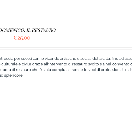
DOMENICO. IL RESTAURO
€
25.00
eccia per secoli con le vicende artistiche e sociali della città, fino ad as
ulturale e civile grazie all’intervento di restauro svolto sia nel convento 
pera di restauro che è stata compiuta, tramite le voci di professionisti e st
suo splendore.