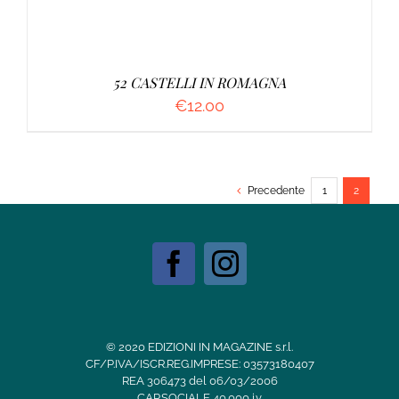
52 CASTELLI IN ROMAGNA
€
12.00
Precedente
1
2
© 2020 EDIZIONI IN MAGAZINE s.r.l.
CF/P.IVA/ISCR.REG.IMPRESE: 03573180407
REA 306473 del 06/03/2006
CAP.SOCIALE 40.000 i.v.