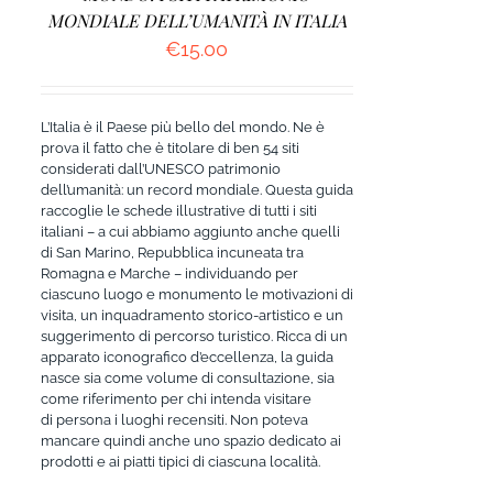
MONDIALE DELL’UMANITÀ IN ITALIA
€
15.00
L’Italia è il Paese più bello del mondo. Ne è
prova il fatto che è titolare di ben 54 siti
considerati dall’UNESCO patrimonio
dell’umanità: un record mondiale. Questa guida
raccoglie le schede illustrative di tutti i siti
italiani – a cui abbiamo aggiunto anche quelli
di San Marino, Repubblica incuneata tra
Romagna e Marche – individuando per
ciascuno luogo e monumento le motivazioni di
visita, un inquadramento storico-artistico e un
suggerimento di percorso turistico. Ricca di un
apparato iconografico d’eccellenza, la guida
nasce sia come volume di consultazione, sia
come riferimento per chi intenda visitare
di persona i luoghi recensiti. Non poteva
mancare quindi anche uno spazio dedicato ai
prodotti e ai piatti tipici di ciascuna località.