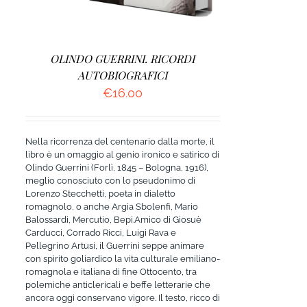
OLINDO GUERRINI. RICORDI
AUTOBIOGRAFICI
€
16.00
Nella ricorrenza del centenario dalla morte, il
libro è un omaggio al genio ironico e satirico di
Olindo Guerrini (Forlì, 1845 – Bologna, 1916),
meglio conosciuto con lo pseudonimo di
Lorenzo Stecchetti, poeta in dialetto
romagnolo, o anche Argia Sbolenfi, Mario
Balossardi, Mercutio, Bepi.Amico di Giosuè
Carducci, Corrado Ricci, Luigi Rava e
Pellegrino Artusi, il Guerrini seppe animare
con spirito goliardico la vita culturale emiliano-
romagnola e italiana di fine Ottocento, tra
polemiche anticlericali e beffe letterarie che
ancora oggi conservano vigore. Il testo, ricco di