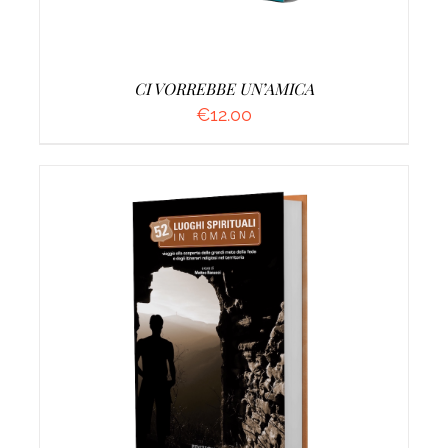
CI VORREBBE UN’AMICA
€
12.00
AGGIUNGI AL CARRELLO
/
DETTAGLI