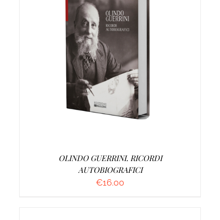
AGGIUNGI AL CARRELLO
/
DETTAGLI
OLINDO GUERRINI. RICORDI
AUTOBIOGRAFICI
€
16.00