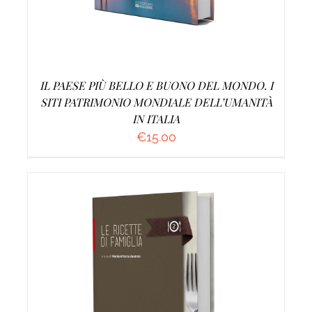
IL PAESE PIÙ BELLO E BUONO DEL MONDO. I
SITI PATRIMONIO MONDIALE DELL’UMANITÀ
IN ITALIA
€
15.00
AGGIUNGI AL CARRELLO
/
DETTAGLI