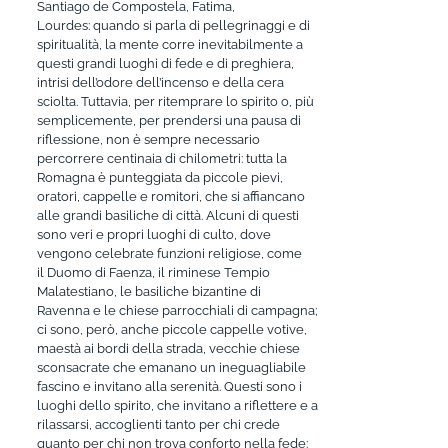
Santiago de Compostela, Fatima,
Lourdes: quando si parla di pellegrinaggi e di
spiritualità, la mente corre inevitabilmente a
questi grandi luoghi di fede e di preghiera,
intrisi dell’odore dell’incenso e della cera
sciolta. Tuttavia, per ritemprare lo spirito o, più
semplicemente, per prendersi una pausa di
riflessione, non è sempre necessario
percorrere centinaia di chilometri: tutta la
Romagna è punteggiata da piccole pievi,
oratori, cappelle e romitori, che si affiancano
alle grandi basiliche di città. Alcuni di questi
sono veri e propri luoghi di culto, dove
vengono celebrate funzioni religiose, come
il Duomo di Faenza, il riminese Tempio
Malatestiano, le basiliche bizantine di
Ravenna e le chiese parrocchiali di campagna;
ci sono, però, anche piccole cappelle votive,
maestà ai bordi della strada, vecchie chiese
sconsacrate che emanano un ineguagliabile
fascino e invitano alla serenità. Questi sono i
luoghi dello spirito, che invitano a riflettere e a
rilassarsi, accoglienti tanto per chi crede
quanto per chi non trova conforto nella fede: