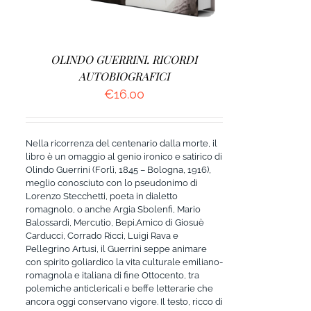
OLINDO GUERRINI. RICORDI
AUTOBIOGRAFICI
€
16.00
Nella ricorrenza del centenario dalla morte, il
libro è un omaggio al genio ironico e satirico di
Olindo Guerrini (Forlì, 1845 – Bologna, 1916),
meglio conosciuto con lo pseudonimo di
Lorenzo Stecchetti, poeta in dialetto
romagnolo, o anche Argia Sbolenfi, Mario
Balossardi, Mercutio, Bepi.Amico di Giosuè
Carducci, Corrado Ricci, Luigi Rava e
Pellegrino Artusi, il Guerrini seppe animare
con spirito goliardico la vita culturale emiliano-
romagnola e italiana di fine Ottocento, tra
polemiche anticlericali e beffe letterarie che
ancora oggi conservano vigore. Il testo, ricco di