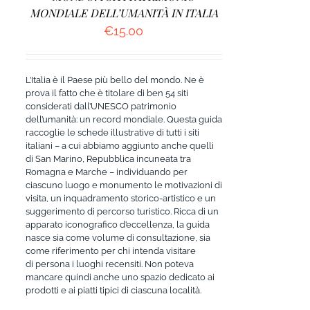
MONDIALE DELL’UMANITÀ IN ITALIA
€
15.00
L’Italia è il Paese più bello del mondo. Ne è
prova il fatto che è titolare di ben 54 siti
considerati dall’UNESCO patrimonio
dell’umanità: un record mondiale. Questa guida
raccoglie le schede illustrative di tutti i siti
italiani – a cui abbiamo aggiunto anche quelli
di San Marino, Repubblica incuneata tra
Romagna e Marche – individuando per
ciascuno luogo e monumento le motivazioni di
visita, un inquadramento storico-artistico e un
suggerimento di percorso turistico. Ricca di un
apparato iconografico d’eccellenza, la guida
nasce sia come volume di consultazione, sia
come riferimento per chi intenda visitare
di persona i luoghi recensiti. Non poteva
mancare quindi anche uno spazio dedicato ai
prodotti e ai piatti tipici di ciascuna località.