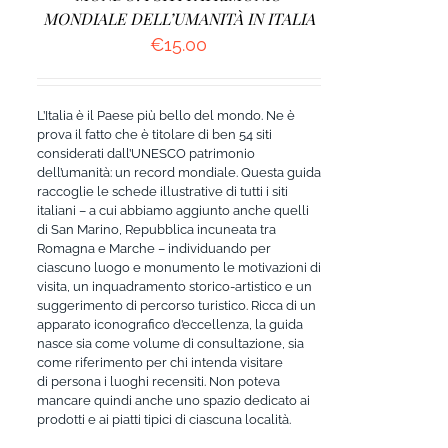
MONDIALE DELL’UMANITÀ IN ITALIA
€
15.00
L’Italia è il Paese più bello del mondo. Ne è
prova il fatto che è titolare di ben 54 siti
considerati dall’UNESCO patrimonio
dell’umanità: un record mondiale. Questa guida
raccoglie le schede illustrative di tutti i siti
italiani – a cui abbiamo aggiunto anche quelli
di San Marino, Repubblica incuneata tra
Romagna e Marche – individuando per
ciascuno luogo e monumento le motivazioni di
visita, un inquadramento storico-artistico e un
suggerimento di percorso turistico. Ricca di un
apparato iconografico d’eccellenza, la guida
nasce sia come volume di consultazione, sia
come riferimento per chi intenda visitare
di persona i luoghi recensiti. Non poteva
mancare quindi anche uno spazio dedicato ai
prodotti e ai piatti tipici di ciascuna località.