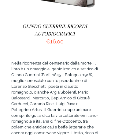
OLINDO GUERRINI. RICORDI
AUTOBIOGRAFICI
€
16.00
Nella ricorrenza del centenario dalla morte, il
libro è un omaggio al genio ironico e satirico di
Olindo Guerrini (Forlì, 1845 – Bologna, 1916),
meglio conosciuto con lo pseudonimo di
Lorenzo Stecchetti, poeta in dialetto
romagnolo, o anche Argia Sbolenfi, Mario
Balossardi, Mercutio, Bepi.Amico di Giosuè
Carducci, Corrado Ricci, Luigi Rava e
Pellegrino Artusi, il Guerrini seppe animare
con spirito goliardico la vita culturale emiliano-
romagnola e italiana di fine Ottocento, tra
polemiche anticlericali e beffe letterarie che
ancora oggi conservano vigore. Il testo, ricco di