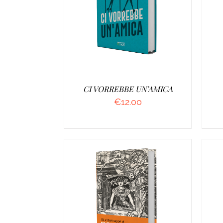
AGGIUNGI AL CARRELLO
/
A
DETTAGLI
CI VORREBBE UN’AMICA
€
12.00
AGGIUNGI AL CARRELLO
/
A
DETTAGLI