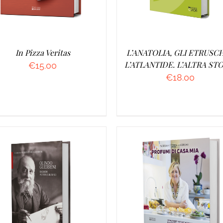
In Pizza Veritas
L’ANATOLIA, GLI ETRUSCH
L’ATLANTIDE. L’ALTRA ST
€
15.00
€
18.00
GGIUNGI AL CARRELLO
/
AGGIUNGI AL CARRELLO
DETTAGLI
DETTAGLI