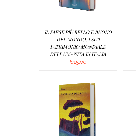
IL PAESE PIÙ BELLO E BUONO
DEL MONDO. I SITI
PATRIMONIO MONDIALE
DELL’UMANITÀ IN ITALIA
€
15.00
AGGIUNGI AL CARRELLO
/
A
DETTAGLI