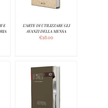
I E
L’ARTE DI UTILIZZARE GLI
ORIA
AVANZI DELLA MENSA
€
16.00
/
AGGIUNGI AL CARRELLO
/
DETTAGLI