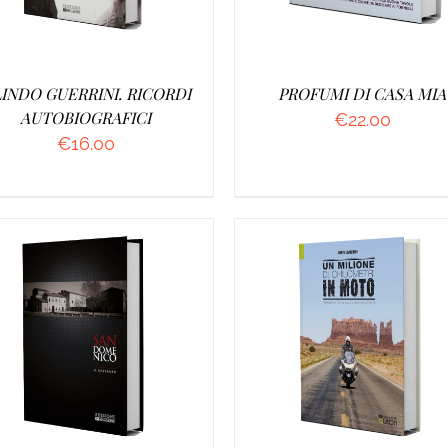
INDO GUERRINI. RICORDI
PROFUMI DI CASA MIA
AUTOBIOGRAFICI
€
22.00
€
16.00
GGIUNGI AL CARRELLO
/
AGGIUNGI AL CARRELLO
DETTAGLI
DETTAGLI