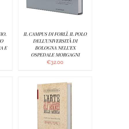
IO.
IL CAMPUS DI FORLÌ. IL POLO
TO
DELL’UNIVERSITÀ DI
A E
BOLOGNA NELL’EX
OSPEDALE MORGAGNI
€
32.00
/
AGGIUNGI AL CARRELLO
/
DETTAGLI