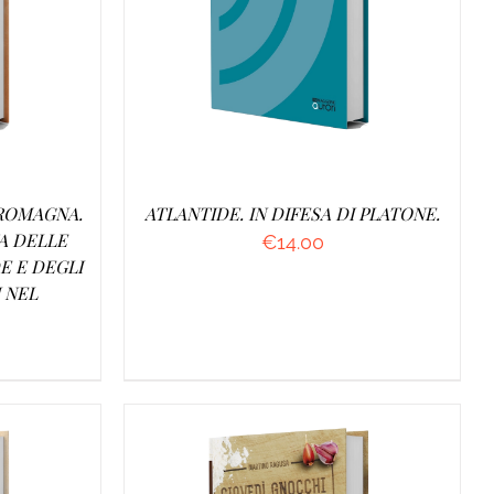
O
/
AGGIUNGI AL CARRELLO
/
DETTAGLI
 ROMAGNA.
ATLANTIDE. IN DIFESA DI PLATONE.
A DELLE
€
14.00
E E DEGLI
I NEL