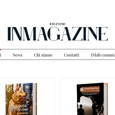
i
News
Chi siamo
Contatti
INlab comun
GGIUNGI AL CARRELLO
/
AGGIUNGI AL CARRELLO
DETTAGLI
DETTAGLI