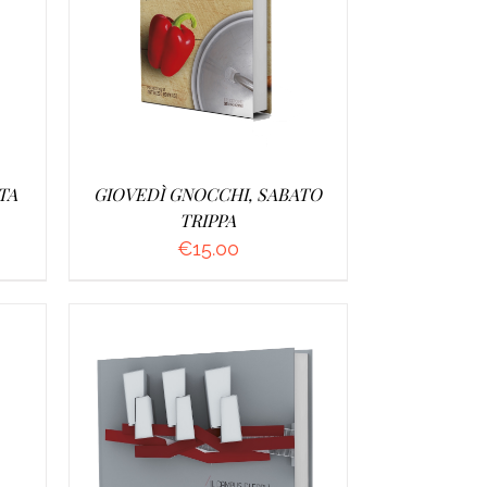
/
AGGIUNGI AL CARRELLO
/
DETTAGLI
TA
GIOVEDÌ GNOCCHI, SABATO
TRIPPA
€
15.00
/
AGGIUNGI AL CARRELLO
/
DETTAGLI