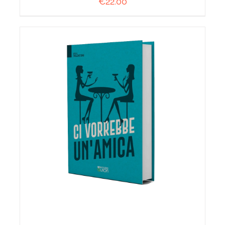
€
22.00
AGGIUNGI AL CARRELLO
/
DETTAGLI