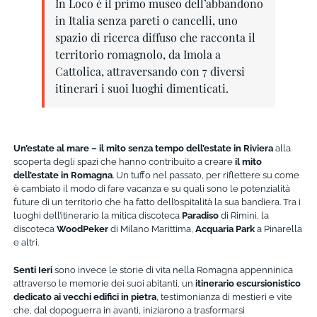
In Loco è il primo museo dell’abbandono
in Italia senza pareti o cancelli, uno
spazio di ricerca diffuso che racconta il
territorio romagnolo, da Imola a
Cattolica, attraversando con 7 diversi
itinerari i suoi luoghi dimenticati.
Un’estate al mare –
il mito senza tempo dell’estate in
Riviera
alla
scoperta degli spazi che hanno contribuito a creare
il mito
dell’estate in Romagna
. Un tuffo nel passato, per riflettere su come
è cambiato il modo di fare vacanza e su quali sono le potenzialità
future di un territorio che ha fatto dell’ospitalità la sua bandiera. Tra i
luoghi dell’itinerario la mitica discoteca
Paradiso
di Rimini, la
discoteca
WoodPeker
di Milano Marittima,
Acquaria Park
a Pinarella
e altri.
Senti Ieri
sono invece le storie di vita nella Romagna appenninica
attraverso le memorie dei suoi abitanti, un
itinerario escursionistico
dedicato ai vecchi edifici in pietra
, testimonianza di mestieri e vite
che, dal dopoguerra in avanti, iniziarono a trasformarsi