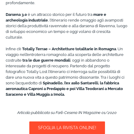
profondamente.
Darsena 3.0
è un attracco storico per il futuro tra
mare e
archeologia industriale
, l’itinerario rende omaggio agli avamposti
storici della produttività ravennate e alla darsena di Ravenna, luogo
di sviluppo economico un tempo e oggi volano di crescita
culturale.
Infine c’è
Totally Terrae –
Architetture totalitarie in Romagna
. Un
viaggio nell’entroterra romagnolo alla scoperta delle architetture
costruite
tra le due guerre mondiali
, oggi in abbandono o
interessate da progetti di recupero. Partendo dal progetto
fotografico Totally Lost l’itinerario ci interroga sulle possibilità di
dare una nuova vita a questo patrimonio dissonante. Tra i luoghi ci
sono l’acquedotto di
Spinadello, l’ex asilo Santarelli, la fabbrica
aeronautica Caproni a Predappio e poi Villa Teodorani a Mercato
Saraceno e Villa Muggia a Imola.
Articolo pubblicato su Forlì-Cesena IN Magazine 01/2020
SFOGLIA LA RIVISTA ONLINE!