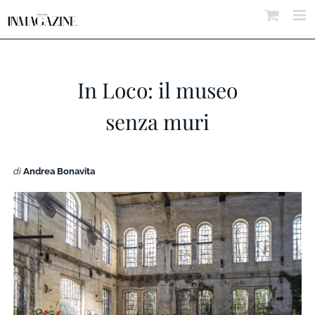
Salta
al
contenuto
In Loco: il museo
senza muri
di
Andrea Bonavita