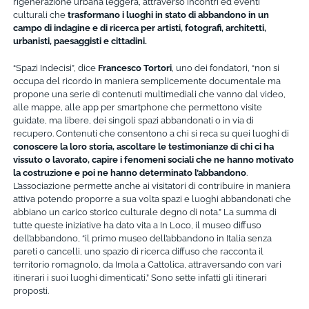
rigenerazione urbana leggera, attraverso incontri ed eventi
culturali che
trasformano i luoghi in stato di abbandono in un
campo di indagine e di ricerca per artisti, fotografi, architetti,
urbanisti, paesaggisti e cittadini.
“Spazi Indecisi”, dice
Francesco Tortori
, uno dei fondatori, “non si
occupa del ricordo in maniera semplicemente documentale ma
propone una serie di contenuti multimediali che vanno dal video,
alle mappe, alle app per smartphone che permettono visite
guidate, ma libere, dei singoli spazi abbandonati o in via di
recupero. Contenuti che consentono a chi si reca su quei luoghi di
conoscere la loro storia, ascoltare le testimonianze di chi ci ha
vissuto o lavorato, capire i fenomeni sociali che ne hanno motivato
la costruzione e poi ne hanno determinato l’abbandono
.
L’associazione permette anche ai visitatori di contribuire in maniera
attiva potendo proporre a sua volta spazi e luoghi abbandonati che
abbiano un carico storico culturale degno di nota.” La summa di
tutte queste iniziative ha dato vita a In Loco, il museo diffuso
dell’abbandono, “il primo museo dell’abbandono in Italia senza
pareti o cancelli, uno spazio di ricerca diffuso che racconta il
territorio romagnolo, da Imola a Cattolica, attraversando con vari
itinerari i suoi luoghi dimenticati.” Sono sette infatti gli itinerari
proposti.