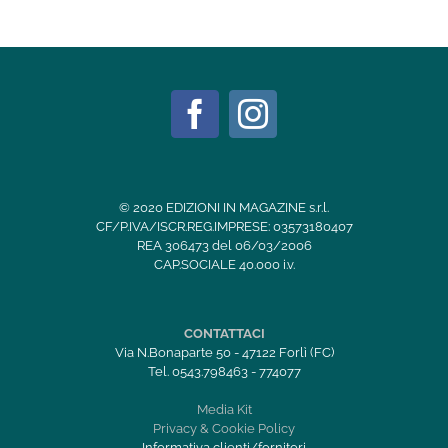
© 2020 EDIZIONI IN MAGAZINE s.r.l.
CF/P.IVA/ISCR.REG.IMPRESE: 03573180407
REA 306473 del 06/03/2006
CAP.SOCIALE 40.000 i.v.
CONTATTACI
Via N.Bonaparte 50 - 47122 Forlì (FC)
Tel. 0543.798463 - 774077
Media Kit
Privacy & Cookie Policy
Informativa clienti/fornitori