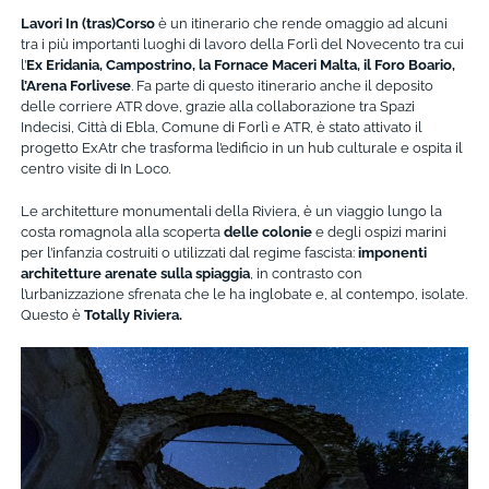
Lavori In (tras)Corso
è un itinerario che rende omaggio ad alcuni
tra i più importanti luoghi di lavoro della Forlì del Novecento tra cui
l’
Ex Eridania, Campostrino, la Fornace Maceri Malta, il Foro Boario,
l’Arena Forlivese
. Fa parte di questo itinerario anche il deposito
delle corriere ATR dove, grazie alla collaborazione tra Spazi
Indecisi, Città di Ebla, Comune di Forlì e ATR, è stato attivato il
progetto ExAtr che trasforma l’edificio in un hub culturale e ospita il
centro visite di In Loco
.
Le architetture monumentali della Riviera, è un viaggio lungo la
costa romagnola alla scoperta
delle colonie
e degli ospizi marini
per l’infanzia costruiti o utilizzati dal regime fascista:
imponenti
architetture arenate sulla spiaggia
, in contrasto con
l’urbanizzazione sfrenata che le ha inglobate e, al contempo, isolate.
Questo è
Totally Riviera.