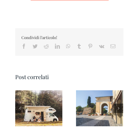
Condividi l'articolo!
Facebook
Twitter
Reddit
LinkedIn
WhatsApp
Tumblr
Pinterest
Vk
Email
Post correlati
Abitare viaggiando
Ravenna si fa bella