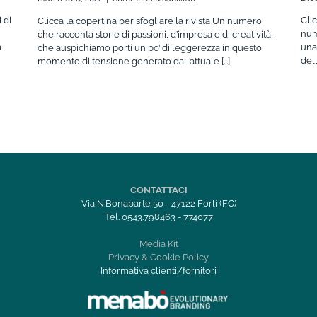
Forlì
 di
Cli
Clicca la copertina per sfogliare la rivista Un numero
IN
num
che racconta storie di passioni, d’impresa e di creatività,
Magazine
à
una
che auspichiamo porti un po’ di leggerezza in questo
01
dell
momento di tensione generato dall’attuale [...]
2022
CONTATTACI
Via N.Bonaparte 50 - 47122 Forlì (FC)
Tel. 0543.798463 - 774077
Media Kit
Privacy & Cookie Policy
Informativa clienti/fornitori