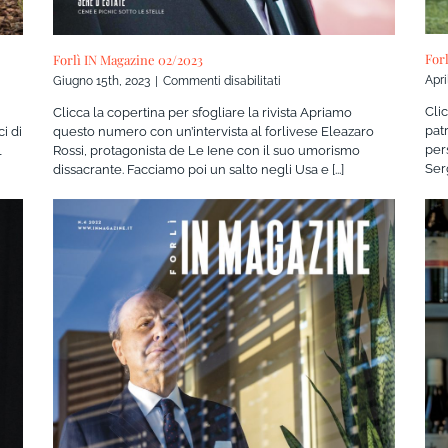
For
Forlì IN Magazine 02/2023
Apri
su
Giugno 15th, 2023
|
Commenti disabilitati
Forlì
Clic
Clicca la copertina per sfogliare la rivista Apriamo
IN
pat
i di
questo numero con un’intervista al forlivese Eleazaro
Magazine
per
l
Rossi, protagonista de Le Iene con il suo umorismo
02/2023
Serg
dissacrante. Facciamo poi un salto negli Usa e [...]