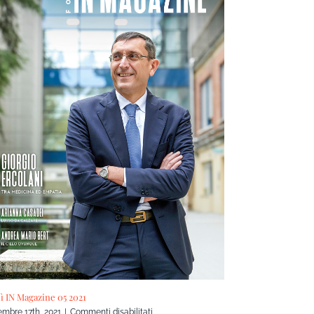
lì IN Magazine 05 2021
su
embre 17th, 2021
|
Commenti disabilitati