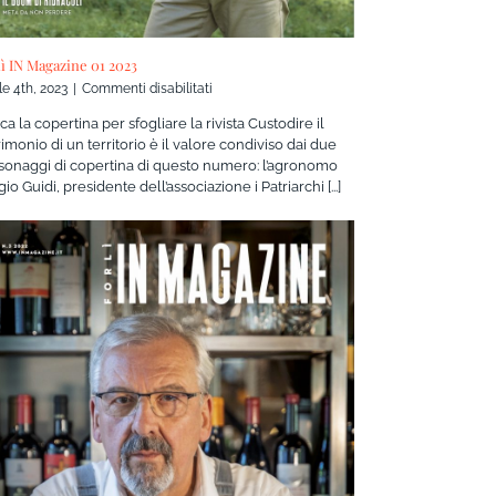
lì IN Magazine 01 2023
su
le 4th, 2023
|
Commenti disabilitati
Forlì
ca la copertina per sfogliare la rivista Custodire il
IN
rimonio di un territorio è il valore condiviso dai due
Magazine
sonaggi di copertina di questo numero: l’agronomo
01
io Guidi, presidente dell’associazione i Patriarchi [...]
2023