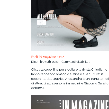
Forlì IN Magazine 05/22
su
Dicembre 19th, 2022
|
Commenti disabilitati
Forlì
Clicca la copertina per sfogliare la rivista Chiudiamo
IN
l’anno rendendo omaggio all’arte e alla cultura: in
Magazine
copertina, l’illustratrice Alessandra Bruni narra le not
05/22
di attualità attraverso le immagini, e Giacomo Garaffo
debutta [...]