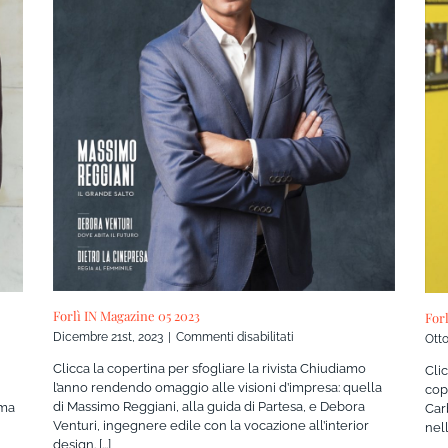
Forlì IN Magazine 05 2023
For
su
Dicembre 21st, 2023
|
Commenti disabilitati
Otto
Forlì
Clicca la copertina per sfogliare la rivista Chiudiamo
Cli
IN
l’anno rendendo omaggio alle visioni d’impresa: quella
cop
Magazine
di Massimo Reggiani, alla guida di Partesa, e Debora
ema
Car
05
Venturi, ingegnere edile con la vocazione all’interior
2023
nell
design. [...]