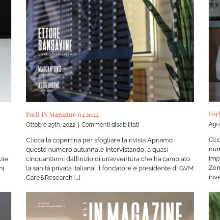
For
Forlì IN Magazine 04 2022
su
Agos
Ottobre 29th, 2022
|
Commenti disabilitati
Forlì
Cli
Clicca la copertina per sfogliare la rivista Apriamo
IN
nume
questo numero autunnale intervistando, a quasi
Magazine
impr
izie
cinquant’anni dall’inizio di un’avventura che ha cambiato
04
Zon
ni
la sanità privata italiana, il fondatore e presidente di GVM
2022
inven
Care&Research [...]