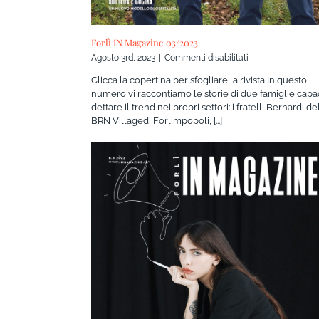
Forlì IN Magazine 03/2023
su
Agosto 3rd, 2023
|
Commenti disabilitati
Forlì
Clicca la copertina per sfogliare la rivista In questo
IN
numero vi raccontiamo le storie di due famiglie capac
Magazine
dettare il trend nei propri settori: i fratelli Bernardi de
03/2023
BRN Villagedi Forlimpopoli, [...]