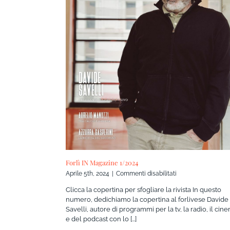
Forlì IN Magazine 1/2024
su
Aprile 5th, 2024
|
Commenti disabilitati
Forlì
Clicca la copertina per sfogliare la rivista In questo
IN
numero, dedichiamo la copertina al forlivese Davide
Magazine
Savelli, autore di programmi per la tv, la radio, il cin
1/2024
e del podcast con lo [...]