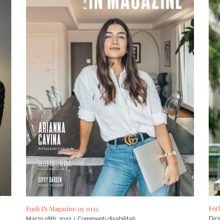
For
Forlì IN Magazine 01 2022
su
Dic
Marzo 18th, 2022
|
Commenti disabilitati