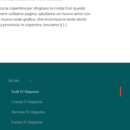
Forlì
cca la copertina per sfogliare la rivista Con questo
IN
ero voltiamo pagina, salutiamo un nuovo anno con
Magazine
 nuova veste grafica, che incornicia le tante storie
05
a provincia. In copertina, troviamo il [...]
2021
Riviste
Forlì IN Magazine
Cesena IN Magazine
Ravenna IN Magazine
Faenza IN Magazine