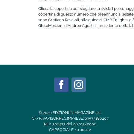
Forlì
Clicca la copertina per sfogliare la rivista I personaggi
IN
copertina di questo numero che preannuncia l’estate
Magazine
sono Cristiano Ravaioli, alla guida di GMR Enlights, gi
02
GhisaMestieri, e Andrea Agostini, presidente della [...]
2022
© 2020 EDIZIONI IN MAGAZINE s.r.l.
CF/P.IVA/ISCR.REG.IMPRESE: 03573180407
REA 306473 del 06/03/2006
CAP.SOCIALE 40.000 i.v.