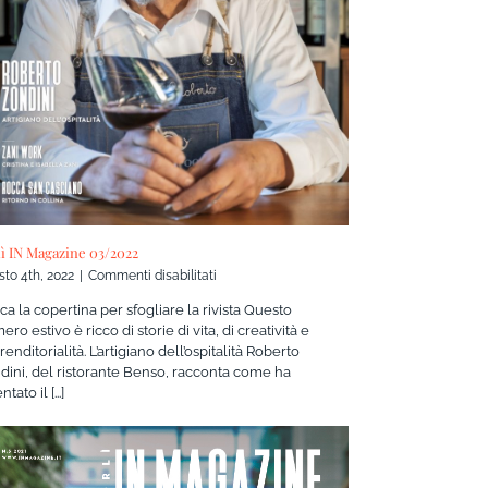
lì IN Magazine 03/2022
su
to 4th, 2022
|
Commenti disabilitati
Forlì
cca la copertina per sfogliare la rivista Questo
IN
ro estivo è ricco di storie di vita, di creatività e
Magazine
enditorialità. L’artigiano dell’ospitalità Roberto
03/2022
dini, del ristorante Benso, racconta come ha
tato il [...]