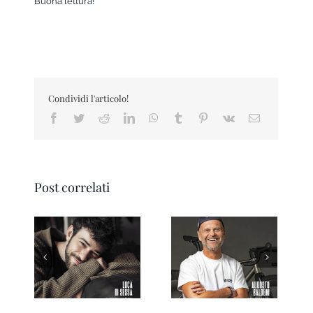
Buona lettura!
Condividi l'articolo!
Facebook
Twitter
Reddit
LinkedIn
WhatsApp
Tumblr
Pinterest
Vk
Email
Post correlati
Ravenna IN
Forlì IN Magazine
Magazine 3/2026
03/2026