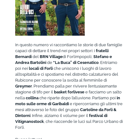
In questo numero vi raccontiamo le storie di due famiglie
capaci di dettare il trend nei propri settori: i
fratelli
Bernardi
del
BRN Village
di Forlimpopoli,
Stefano e
Andrea Bartolini
de
“La Buca” di Cesenatico
. Entriamo
poi nei
locali di Forlì
che uniscono i luoghi di lavoro
all’ospitalità e ci spostiamo nel distretto calzaturiero del
Rubicone per conoscere la svolta al femminile di
Greymer
. Prendiamo palla per rivivere l’entusiasmante
stagione di tifo per il
basket forlivese
e facciamo un salto
nella
collina
che riparte dopo l’alluvione. Partiamo poi
in
moto sulle orme di Garibaldi
e ripercorriamo gli ultimi tre
mesi attraverso le foto del gruppo
Cartoline da Forlì &
Dintorni
. Infine, alziamo il volume per il
festival di
Vitignanostock
, che riaccende le luci sul Parco Urbano di
Forlì.