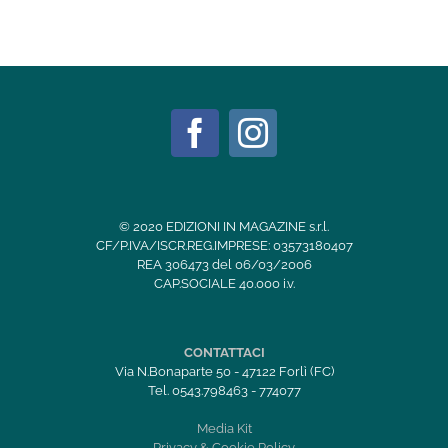
© 2020 EDIZIONI IN MAGAZINE s.r.l.
CF/P.IVA/ISCR.REG.IMPRESE: 03573180407
REA 306473 del 06/03/2006
CAP.SOCIALE 40.000 i.v.
CONTATTACI
Via N.Bonaparte 50 - 47122 Forlì (FC)
Tel. 0543.798463 - 774077
Media Kit
Privacy & Cookie Policy