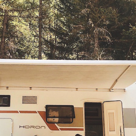
Abitare viaggiando
Intraprendere
Territorio