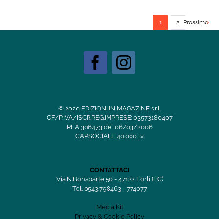
1
2
Prossimo
© 2020 EDIZIONI IN MAGAZINE s.r.l.
CF/P.IVA/ISCR.REG.IMPRESE: 03573180407
REA 306473 del 06/03/2006
CAP.SOCIALE 40.000 i.v.
CONTATTACI
Via N.Bonaparte 50 - 47122 Forlì (FC)
Tel. 0543.798463 - 774077
Media Kit
Privacy & Cookie Policy