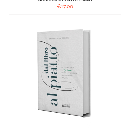
€
17.00
AGGIUNGI AL CARRELLO
/
DETTAGLI