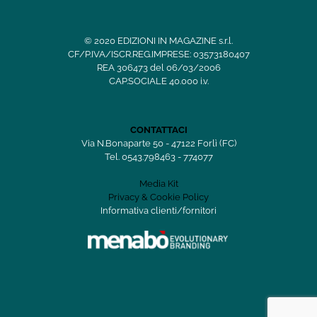
© 2020 EDIZIONI IN MAGAZINE s.r.l.
CF/P.IVA/ISCR.REG.IMPRESE: 03573180407
REA 306473 del 06/03/2006
CAP.SOCIALE 40.000 i.v.
CONTATTACI
Via N.Bonaparte 50 - 47122 Forlì (FC)
Tel. 0543.798463 - 774077
Media Kit
Privacy & Cookie Policy
Informativa clienti/fornitori