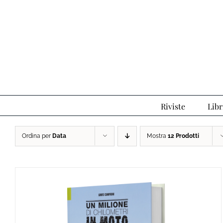
Salta
al
contenuto
Riviste
Libr
Ordina per
Data
Mostra
12 Prodotti