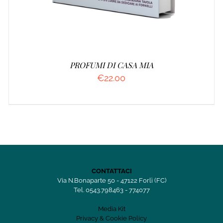
PROFUMI DI CASA MIA
€
22.00
CONTATTACI
Via N.Bonaparte 50 - 47122 Forlì (FC)
Tel. 0543.798463 - 774077
Media Kit
Privacy & Cookie Policy