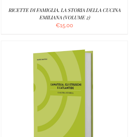
RICETTE DI FAMIGLIA. LA STORIA DELLA CUCINA
EMILIANA (VOLUME 2)
€
15.00
AGGIUNGI AL CARRELLO
/
DETTAGLI