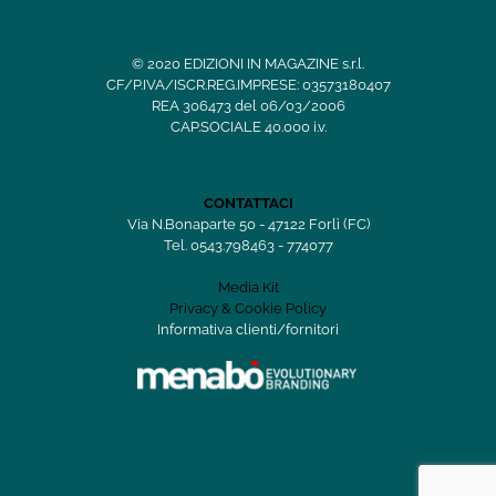
© 2020 EDIZIONI IN MAGAZINE s.r.l.
CF/P.IVA/ISCR.REG.IMPRESE: 03573180407
REA 306473 del 06/03/2006
CAP.SOCIALE 40.000 i.v.
CONTATTACI
Via N.Bonaparte 50 - 47122 Forlì (FC)
Tel. 0543.798463 - 774077
Media Kit
Privacy & Cookie Policy
Informativa clienti/fornitori