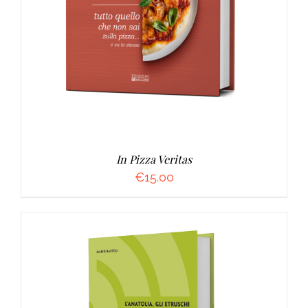
AGGIUNGI AL CARRELLO
/
DETTAGLI
In Pizza Veritas
€
15.00