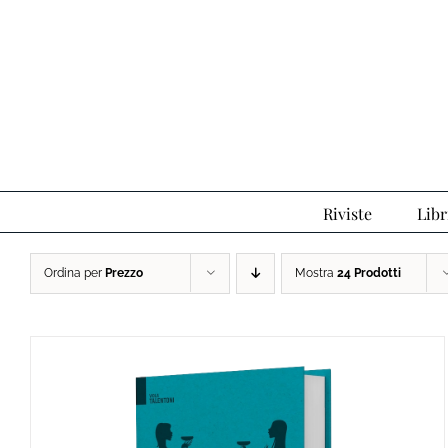
Salta
al
contenuto
Riviste
Libr
Ordina per
Prezzo
Mostra
24 Prodotti