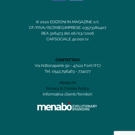
© 2020 EDIZIONI IN MAGAZINE s.r.l.
CF/P.IVA/ISCR.REG.IMPRESE: 03573180407
REA 306473 del 06/03/2006
CAP.SOCIALE 40.000 i.v.
CONTATTACI
Via N.Bonaparte 50 - 47122 Forlì (FC)
Tel. 0543.798463 - 774077
Media Kit
Privacy & Cookie Policy
Informativa clienti/fornitori