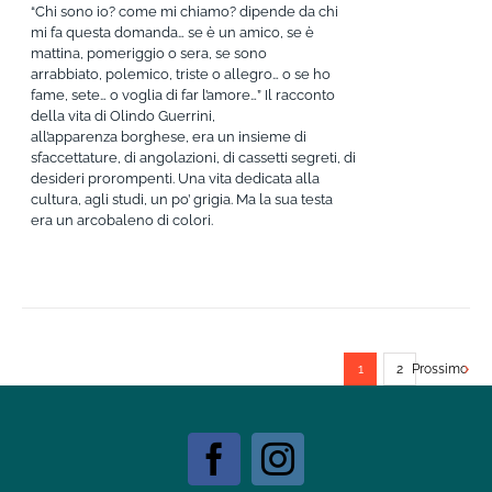
“Chi sono io? come mi chiamo? dipende da chi
mi fa questa domanda… se è un amico, se è
mattina, pomeriggio o sera, se sono
arrabbiato, polemico, triste o allegro… o se ho
fame, sete… o voglia di far l’amore…” Il racconto
della vita di Olindo Guerrini,
all’apparenza borghese, era un insieme di
sfaccettature, di angolazioni, di cassetti segreti, di
desideri prorompenti. Una vita dedicata alla
cultura, agli studi, un po’ grigia. Ma la sua testa
era un arcobaleno di colori.
1
2
Prossimo