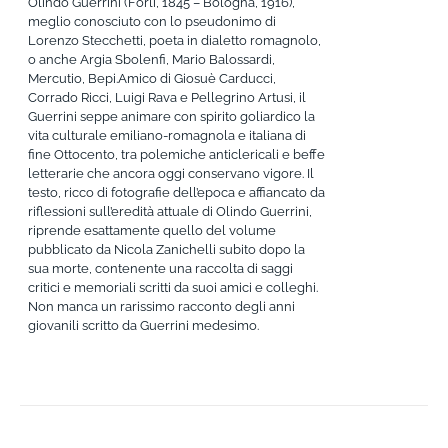
Olindo Guerrini (Forlì, 1845 – Bologna, 1916),
meglio conosciuto con lo pseudonimo di
Lorenzo Stecchetti, poeta in dialetto romagnolo,
o anche Argia Sbolenfi, Mario Balossardi,
Mercutio, Bepi.Amico di Giosuè Carducci,
Corrado Ricci, Luigi Rava e Pellegrino Artusi, il
Guerrini seppe animare con spirito goliardico la
vita culturale emiliano-romagnola e italiana di
fine Ottocento, tra polemiche anticlericali e beffe
letterarie che ancora oggi conservano vigore. Il
testo, ricco di fotografie dell’epoca e affiancato da
riflessioni sull’eredità attuale di Olindo Guerrini,
riprende esattamente quello del volume
pubblicato da Nicola Zanichelli subito dopo la
sua morte, contenente una raccolta di saggi
critici e memoriali scritti da suoi amici e colleghi.
Non manca un rarissimo racconto degli anni
giovanili scritto da Guerrini medesimo.