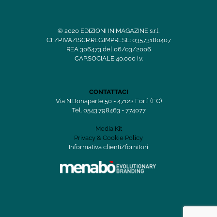
© 2020 EDIZIONI IN MAGAZINE s.r.l.
CF/P.IVA/ISCR.REG.IMPRESE: 03573180407
REA 306473 del 06/03/2006
CAP.SOCIALE 40.000 i.v.
CONTATTACI
Via N.Bonaparte 50 - 47122 Forlì (FC)
Tel. 0543.798463 - 774077
Media Kit
Privacy & Cookie Policy
Informativa clienti/fornitori