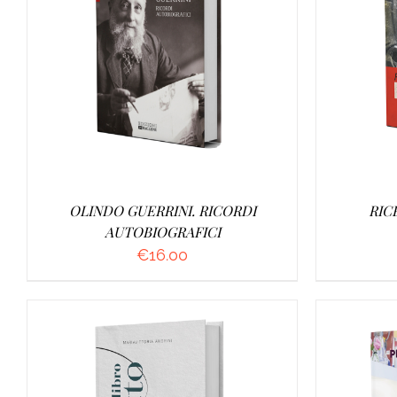
AGGIUNGI AL CARRELLO
/
DETTAGLI
OLINDO GUERRINI. RICORDI
RIC
AUTOBIOGRAFICI
€
16.00