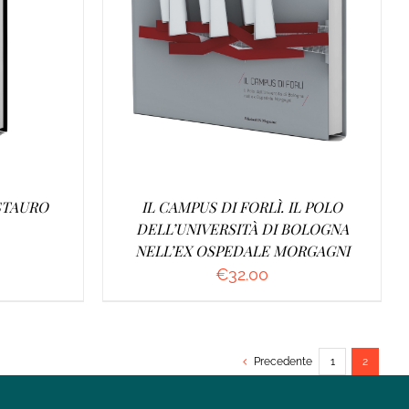
O
/
AGGIUNGI AL CARRELLO
/
DETTAGLI
STAURO
IL CAMPUS DI FORLÌ. IL POLO
DELL’UNIVERSITÀ DI BOLOGNA
NELL’EX OSPEDALE MORGAGNI
€
32.00
Precedente
1
2