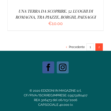
UNA TERRA DA SCOPRIRE. 52 LUOGHI DI
ROMAGNA, TRA PIAZZE, BORGHI, PAESAGGI
€
10.00
Precedente
1
2
© 2020 EDIZIONI IN MAGAZINE s.r.l.
CF/P.IVA/ISCR.REG.IMPRESE: 03573180407
REA 306473 del 06/03/2006
CAP.SOCIALE 40.000 i.v.