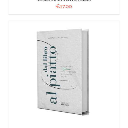
€
17.00
AGGIUNGI AL CARRELLO
/
DETTAGLI