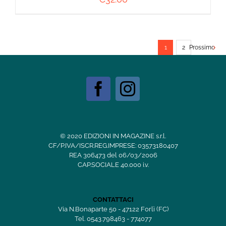
1
2
Prossimo
© 2020 EDIZIONI IN MAGAZINE s.r.l.
CF/P.IVA/ISCR.REG.IMPRESE: 03573180407
REA 306473 del 06/03/2006
CAP.SOCIALE 40.000 i.v.
CONTATTACI
Via N.Bonaparte 50 - 47122 Forlì (FC)
Tel. 0543.798463 - 774077