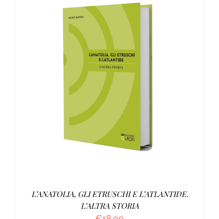
AGGIUNGI AL CARRELLO
/
DETTAGLI
L’ANATOLIA, GLI ETRUSCHI E L’ATLANTIDE.
L’ALTRA STORIA
€
18.00