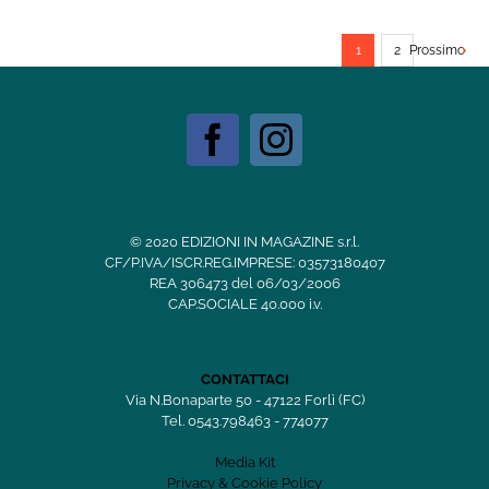
1
2
Prossimo
© 2020 EDIZIONI IN MAGAZINE s.r.l.
CF/P.IVA/ISCR.REG.IMPRESE: 03573180407
REA 306473 del 06/03/2006
CAP.SOCIALE 40.000 i.v.
CONTATTACI
Via N.Bonaparte 50 - 47122 Forlì (FC)
Tel. 0543.798463 - 774077
Media Kit
Privacy & Cookie Policy