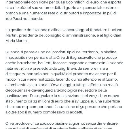
internazionale con ricavi per quasi 600 milioni di euro, che esporta
circa il 40% del suo volume d’affari grazie a 14 consociate estere, 2
branch e una numerosa rete di distributori e importatori in più di
100 Paesi nel mondo.
La gestione dell’azienda è affidata ancora oggi al fondatore Luciano
Martini, presidente del consiglio di amministrazione, e al figlio Gian
Maria Martini.
Quando si pensa a uno dei prodotti tipici del territorio, la piadina,
impossibile non pensare alla Orva di Bagnacavallo che produce
anche bruschette, bauletti, focacce, pagnotte e tramezzini. L’azienda
nata nel 1979 e presieduta da Luigi Bravi, da sempre mira a
distinguersi non solo per la qualità del prodotto ma anche per il
modo in cui viene realizzato, facendo quindi attenzione all’uomo,
all’ambiente e alla storia. L’Orva è oggi, a tutti gli effetti, una realtà
d’eccellenza e d’avanguardia tecnologica nel settore della
panificazione. Da segnalare la realizzazione, nel 2017, di un nuovo
stabilimento da 32 milioni di euro che si sviluppa su una superficie
di 20.000 mq, comportando l’assunzione di 50 persone che portano
a oltre 200 il numero complessivo di addetti.
Orva produce circa 400.000 piadine al giorno, senza dimenticare i
200 milioni di confezioni di prodotto finito nell’arco di un anno,