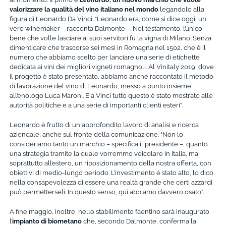
valorizzare la qualità del vino italiano nel mondo
legandolo alla
figura di Leonardo Da Vinci. “Leonardo era, come si dice oggi, un
vero winemaker – racconta Dalmonte –. Nel testamento, l’unico
bene che volle lasciare ai suoi servitori fu la vigna di Milano. Senza
dimenticare che trascorse sei mesi in Romagna nel 1502, che è il
numero che abbiamo scelto per lanciare una serie di etichette
dedicata ai vini dei migliori vigneti romagnoli. Al Vinitaly 2019, dove
il progetto è stato presentato, abbiamo anche raccontato il metodo
di lavorazione del vino di Leonardo, messo a punto insieme
all’enologo Luca Maroni. E a Vinci tutto questo è stato mostrato alle
autorità politiche e a una serie di importanti clienti esteri”.
Leonardo è frutto di un approfondito lavoro di analisi e ricerca
aziendale, anche sul fronte della comunicazione. “Non lo
consideriamo tanto un marchio – specifica il presidente –, quanto
una strategia tramite la quale vorremmo veicolare in Italia, ma
soprattutto all’estero, un riposizionamento della nostra offerta, con
obiettivi di medio-lungo periodo. L’investimento è stato alto, lo dico
nella consapevolezza di essere una realtà grande che certi azzardi
può permetterseli. In questo senso, qui abbiamo davvero osato”.
A fine maggio, inoltre, nello stabilimento faentino sarà inaugurato
l’
impianto di biometano
che, secondo Dalmonte, conferma la