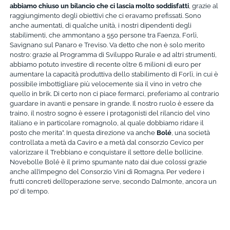
abbiamo chiuso un bilancio che ci lascia molto soddisfatti
, grazie al
raggiungimento degli obiettivi che ci eravamo prefissati. Sono
anche aumentati, di qualche unità, i nostri dipendenti degli
stabilimenti, che ammontano a 550 persone tra Faenza, Forlì,
Savignano sul Panaro e Treviso. Va detto che non è solo merito
nostro: grazie al Programma di Sviluppo Rurale e ad altri strumenti,
abbiamo potuto investire di recente oltre 6 milioni di euro per
aumentare la capacità produttiva dello stabilimento di Forlì, in cui è
possibile imbottigliare più velocemente sia il vino in vetro che
quello in brik. Di certo non ci piace fermarci, preferiamo al contrario
guardare in avanti e pensare in grande. Il nostro ruolo è essere da
traino, il nostro sogno è essere i protagonisti del rilancio del vino
italiano e in particolare romagnolo, al quale dobbiamo ridare il
posto che merita”. In questa direzione va anche
Bolé
, una società
controllata a metà da Caviro e a metà dal consorzio Cevico per
valorizzare il Trebbiano e conquistare il settore delle bollicine.
Novebolle Bolé è il primo spumante nato dai due colossi grazie
anche all’impegno del Consorzio Vini di Romagna. Per vedere i
frutti concreti dell’operazione serve, secondo Dalmonte, ancora un
po’ di tempo.