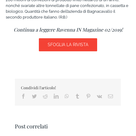
nonché svariate altre tonnellate di pane confezionato, in cassetta e
biologico. Quantità che fanno dell’azienda di Bagnacavallo il
secondo produttore italiano. (R.B.)
Continua a leggere Ravenna IN Magazine 02/2019!
SFOGLIA LA RIVISTA
Condividi l'articolo!
Facebook
Twitter
Reddit
LinkedIn
WhatsApp
Tumblr
Pinterest
Vk
Email
Post correlati