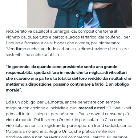
recuperato va dall’alcol all’energia, dal compost che torna al
vigneto dal quale tutto è partito all’acido tartarico, dai polifenoli per
l’industria farmaceutica al biogas che diventa, poi, biometano:
“Vendiamo anche l’anidride carbonica, a dimostrazione che essere
sostenibili ha anche un’utilità.
“In generale, da quando sono presidente sento una grande
responsabilità: quella di fare in modo che le migliaia di viticoltori
che ricavano una parte o la totalità del loro reddito dai risultati che
mettiamo a disposizione, possano continuare a farlo. È un obbligo
morale”.
Ed è un obbligo, per Dalmonte, anche penetrare con sempre
maggior convinzione e incisività alcuni
mercati esteri
. “Gli Stati Uniti
prima di tutto – spiega – perché sono il Paese dove si consuma più
vino al mondo. Poi l’estremo Oriente, in particolare la Cina dove il
vino italiano non sta registrando, purtroppo, un trend soddisfacente.
Ma pensiamo anche al Regno Unito, che praticamente non
produce vino e non ha restrizioni commerciali particolari, sempre