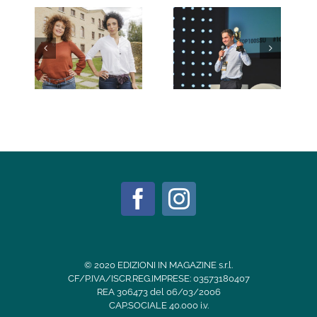
Laboratorio Aperto:
Matteo Panzavolta:
uno spazio per
sigillo high-tech
innovare
© 2020 EDIZIONI IN MAGAZINE s.r.l.
CF/P.IVA/ISCR.REG.IMPRESE: 03573180407
REA 306473 del 06/03/2006
CAP.SOCIALE 40.000 i.v.