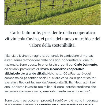
Carlo Dalmonte, presidente della cooperativa
vitivinicola Caviro, ci parla del nuovo marchio e del
valore della sostenibilità.
Rilanciare il vino romagnolo, puntando in particolare ai mercati
esteri, senza retrocedere dalle posizioni conquistate su quello
nazionale. Sono queste le priorità più urgenti per
Carlo Dalmonte
,
da sei anni presidente di
Caviro, il consorzio cooperativo
vitivinicolo più grande d’Italia
. Nato nel 1966 a Faenza, è oggi
composto da 30 cantine sociali e, a loro volta, da 12.500 viticoltori
sparsi in 7 Regioni italiane, dal Veneto alla Sicilia: “Negli ultimi sei
anni, abbiamo investito 100 milioni di euro, perché crediamo che
senza innovazione si vada, inesorabilmente, verso il declino”.
Sono due, in particolare, i progetti in cui Caviro è molto impegnata
al momento. Il primo è
Leonardo
, un nuovo marchio che vuole